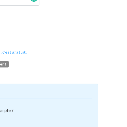
, c'est gratuit.
ment
compte ?