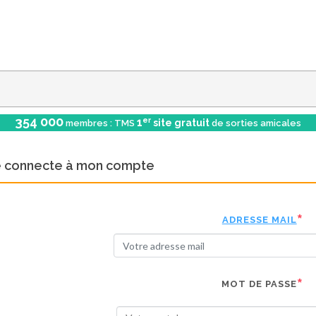
354 000
er
1
site gratuit
membres : TMS
de sorties amicales
e connecte à mon compte
ADRESSE MAIL
MOT DE PASSE