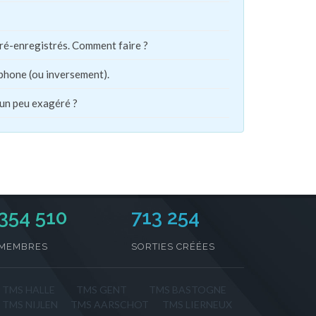
pré-enregistrés. Comment faire ?
phone (ou inversement).
 un peu exagéré ?
354 510
713 254
MEMBRES
SORTIES CRÉÉES
TMS HALLE
TMS GENT
TMS BASTOGNE
TMS NIJLEN
TMS AARSCHOT
TMS LIERNEUX