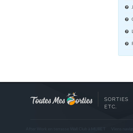
SORTIES 
ETC.
After Work en terrasse Wall Club à MURET
Viens navigu