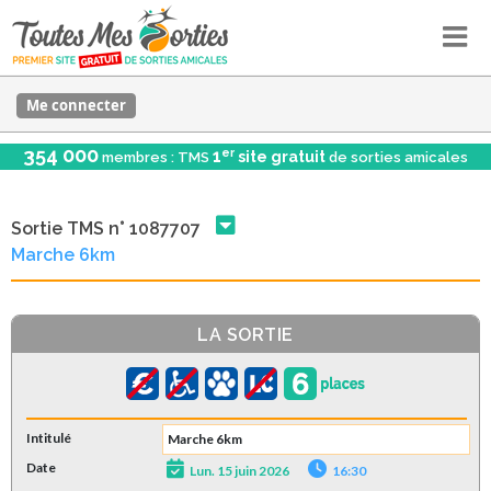
Me connecter
354 000
er
1
site gratuit
membres : TMS
de sorties amicales
Sortie TMS n° 1087707
Marche 6km
LA SORTIE
Intitulé
Marche 6km
Date
Lun. 15 juin 2026
16:30