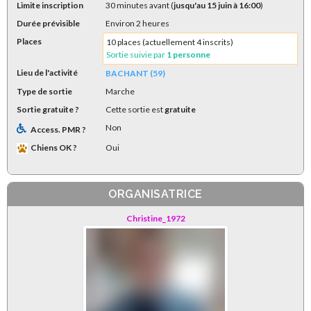
Limite inscription
30 minutes avant (
jusqu'au 15 juin à 16:00
)
Durée prévisible
Environ 2 heures
Places
10 places (actuellement 4 inscrits)
Sortie suivie par
1 personne
Lieu de l'activité
BACHANT (59)
Type de sortie
Marche
Sortie gratuite ?
Cette sortie est
gratuite
Non
Access. PMR ?
Chiens OK ?
Oui
ORGANISATRICE
Christine_1972