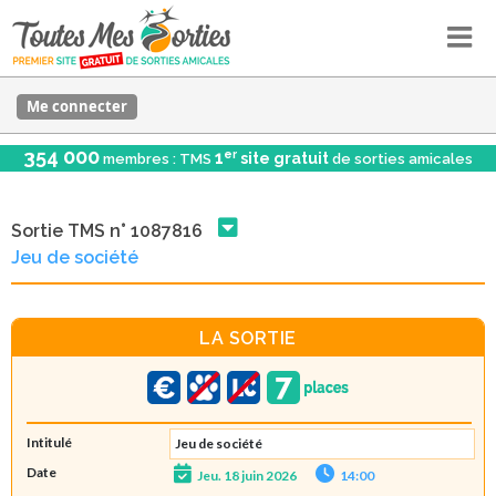
Me connecter
354 000
er
1
site gratuit
membres : TMS
de sorties amicales
Sortie TMS n° 1087816
Jeu de société
LA SORTIE
Intitulé
Jeu de société
Date
Jeu. 18 juin 2026
14:00