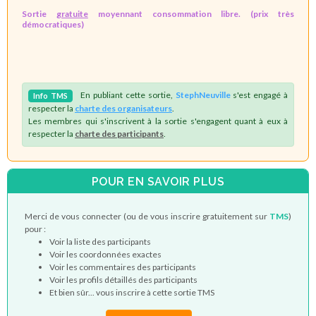
Sortie
gratuite
moyennant consommation libre. (prix très
démocratiques)
En publiant cette sortie,
StephNeuville
s'est engagé à
Info
TMS
respecter la
charte des organisateurs
.
Les membres qui s'inscrivent à la sortie s'engagent quant à eux à
respecter la
charte des participants
.
POUR EN SAVOIR PLUS
Merci de vous connecter (ou de vous inscrire gratuitement sur
TMS
)
pour :
Voir la liste des participants
Voir les coordonnées exactes
Voir les commentaires des participants
Voir les profils détaillés des participants
Et bien sûr... vous inscrire à cette sortie TMS