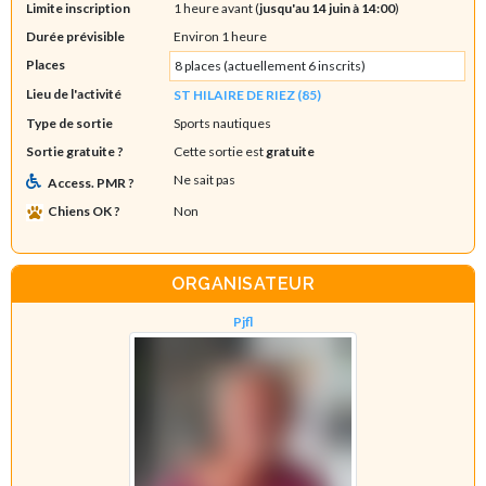
Limite inscription
1 heure avant (
jusqu'au 14 juin à 14:00
)
Durée prévisible
Environ 1 heure
Places
8 places (actuellement 6 inscrits)
Lieu de l'activité
ST HILAIRE DE RIEZ (85)
Type de sortie
Sports nautiques
Sortie gratuite ?
Cette sortie est
gratuite
Ne sait pas
Access. PMR ?
Chiens OK ?
Non
ORGANISATEUR
Pjfl