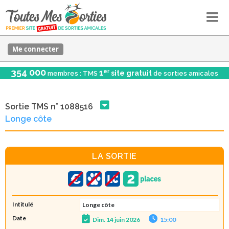
Me connecter
354 000
er
1
site gratuit
membres : TMS
de sorties amicales
Sortie TMS n° 1088516
Longe côte
LA SORTIE
Intitulé
Longe côte
Date
Dim. 14 juin 2026
15:00