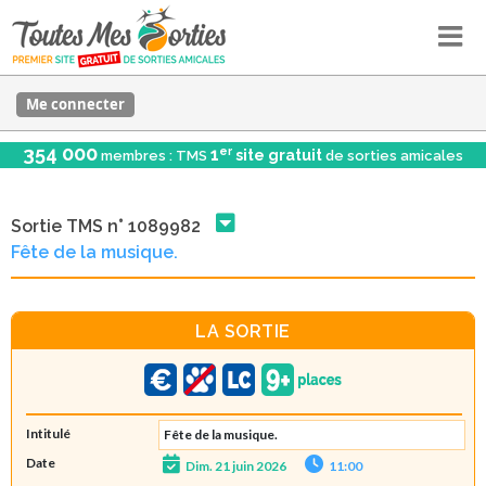
Me connecter
354 000
er
1
site gratuit
membres : TMS
de sorties amicales
Sortie TMS n° 1089982
Fête de la musique.
LA SORTIE
Intitulé
Fête de la musique.
Date
Dim. 21 juin 2026
11:00