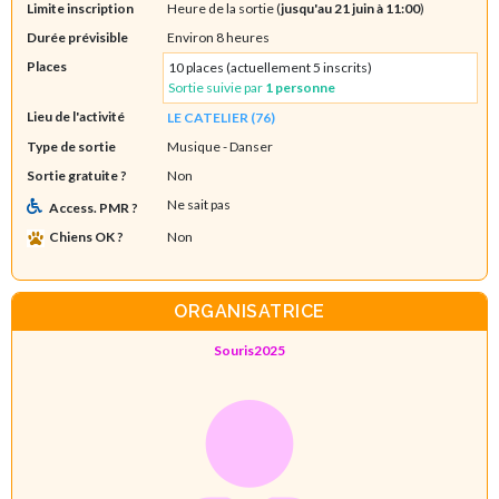
Limite inscription
Heure de la sortie (
jusqu'au 21 juin à 11:00
)
Durée prévisible
Environ 8 heures
Places
10 places (actuellement 5 inscrits)
Sortie suivie par
1 personne
Lieu de l'activité
LE CATELIER (76)
Type de sortie
Musique
- Danser
Sortie gratuite ?
Non
Ne sait pas
Access. PMR ?
Chiens OK ?
Non
ORGANISATRICE
Souris2025