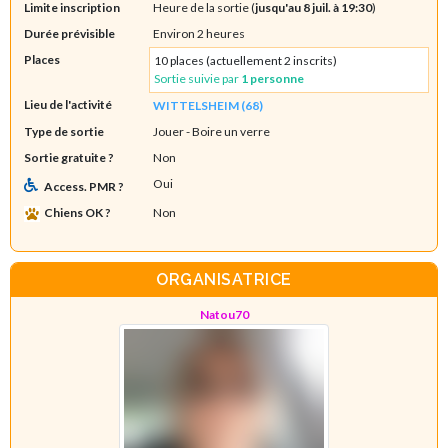
Limite inscription
Heure de la sortie (
jusqu'au 8 juil. à 19:30
)
Durée prévisible
Environ 2 heures
Places
10 places (actuellement 2 inscrits)
Sortie suivie par
1 personne
Lieu de l'activité
WITTELSHEIM (68)
Type de sortie
Jouer
- Boire un verre
Sortie gratuite ?
Non
Oui
Access. PMR ?
Chiens OK ?
Non
ORGANISATRICE
Natou70