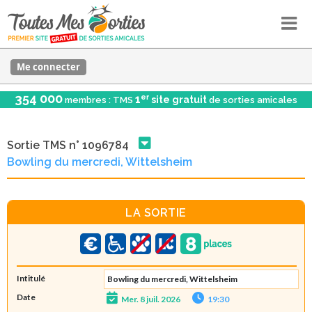
Me connecter
354 000
er
1
site gratuit
membres : TMS
de sorties amicales
Sortie TMS n° 1096784
Bowling du mercredi, Wittelsheim
LA SORTIE
Intitulé
Bowling du mercredi, Wittelsheim
Date
Mer. 8 juil. 2026
19:30