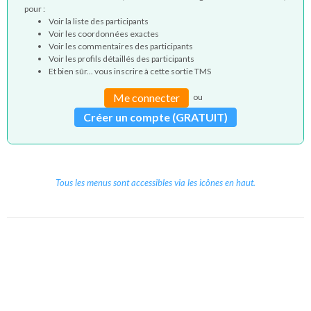
pour :
Voir la liste des participants
Voir les coordonnées exactes
Voir les commentaires des participants
Voir les profils détaillés des participants
Et bien sûr... vous inscrire à cette sortie TMS
Me connecter
ou
Créer un compte (GRATUIT)
Tous les menus sont accessibles via les icônes en haut.
Copyright © 2026 Le Cube.
Cours et stages d'anglais
CGVU
Mentions légales
Contact
/
/
/