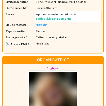
Limite inscription
24 heures avant (
jusqu'au 9 juil. à 13:45
)
Durée prévisible
Environ 3 heures
Places
6 places (actuellement 6 inscrits)
Sortie suivie par
1 personne
Lieu de l'activité
NICE (06)
Type de sortie
Plein air
Sortie gratuite ?
Cette sortie est
gratuite
Ne sait pas
Access. PMR ?
ORGANISATRICE
Angiejazz