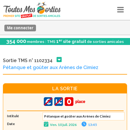
Me connecter
354 000
er
1
site gratuit
membres : TMS
de sorties amicales
Sortie TMS n° 1102334
Pétanque et goûter aux Arènes de Cimiez
LA SORTIE
Intitulé
Pétanque et goûter aux Arènes de Cimiez
Date
Ven. 10 juil. 2026
13:45