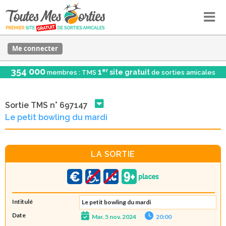
Me connecter
354 000
er
1
site gratuit
membres : TMS
de sorties amicales
Sortie TMS n° 697147
Le petit bowling du mardi
LA SORTIE
Intitulé
Le petit bowling du mardi
Date
Mar. 5 nov. 2024
20:00