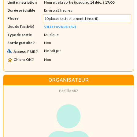
Limite inscription
Heure de la sortie (
jusqu'au 14 déc. à 17:00
)
Durée prévisible
Environ 2 heures
Places
10 places (actuellement 1 inscrit)
Lieu de l'activité
VILLEFAVARD (87)
Type de sortie
Musique
Sortie gratuite ?
Non
Ne sait pas
Access. PMR ?
Chiens OK ?
Non
ORGANISATEUR
Papillion87