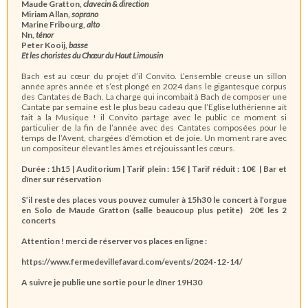
Maude Gratton,
clavecin & direction
Miriam Allan,
soprano
Marine Fribourg,
alto
Nn,
ténor
Peter Kooij,
basse
Et les choristes du Chœur du Haut Limousin
Bach est au cœur du projet d’il Convito. L’ensemble creuse un sillon
année après année et s’est plongé en 2024 dans le gigantesque corpus
des Cantates de Bach. La charge qui incombait à Bach de composer une
Cantate par semaine est le plus beau cadeau que l’Eglise luthérienne ait
fait à la Musique ! il Convito partage avec le public ce moment si
particulier de la fin de l’année avec des Cantates composées pour le
temps de l’Avent, chargées d’émotion et de joie. Un moment rare avec
un compositeur élevant les âmes et réjouissant les cœurs.
Durée : 1h15 | Auditorium | Tarif plein : 15€ | Tarif réduit : 10€ | Bar et
dîner sur réservation
S’il reste des places vous pouvez cumuler à 15h30 le concert à l’orgue
en Solo de Maude Gratton (salle beaucoup plus petite) 20€ les 2
concerts
Attention ! merci de réserver vos places en ligne :
https://www.fermedevillefavard.com/events/2024-12-14/
A suivre je publie une sortie pour le dîner 19H30