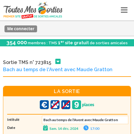
Me connecter
354 000
er
1
site gratuit
membres : TMS
de sorties amicales
Sortie TMS n° 723815
Bach au temps de l'Avent avec Maude Gratton
LA SORTIE
Intitulé
Bach au temps de l'Avent avec Maude Gratton
Date
Sam. 14 déc. 2024
17:00