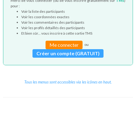
Merci de vous connecter (ou de vous inscrire gratuitement sur
TMS
)
pour :
Voir la liste des participants
Voir les coordonnées exactes
Voir les commentaires des participants
Voir les profils détaillés des participants
Et bien sûr... vous inscrire à cette sortie TMS
Me connecter
ou
Créer un compte (GRATUIT)
Tous les menus sont accessibles via les icônes en haut.