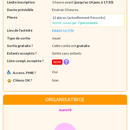
Limite inscription
1 heure avant (
jusqu'au 14 janv. à 17:30
)
Durée prévisible
Environ 3 heures
Places
12 places (actuellement 9 inscrits)
Sortie suivie par
7 personnes
Lieu de l'activité
PARIS 12 (75)
Type de sortie
Jouer
Sortie gratuite ?
Cette sortie est
gratuite
Enfants acceptés ?
Sortie sans enfants
Liste compl. acceptée ?
NON
Oui
Access. PMR ?
Chiens OK ?
Non
ORGANISATRICE
JeanetB