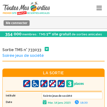
Me connecter
354 000
er
1
site gratuit
membres : TMS
de sorties amicales
Sortie TMS n° 733033
Soirée jeux de société
LA SORTIE
Intitulé
Soirée jeux de société
Date
Mar. 14 janv. 2025
18:30