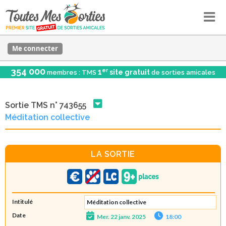
Me connecter
354 000
er
1
site gratuit
membres : TMS
de sorties amicales
Sortie TMS n° 743655
Méditation collective
LA SORTIE
Intitulé
Méditation collective
Date
Mer. 22 janv. 2025
18:00