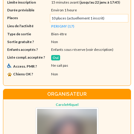
Limite inscription
15 minutes avant (
jusqu'au 22 janv. à 17:45
)
Durée prévisible
Environ 1 heure
Places
10 places (actuellement 1 inscrit)
Lieu de l'activité
PERIGNY (17)
Type de sortie
Bien-être
Sortie gratuite ?
Non
Enfants acceptés ?
Enfants sous réserve (voir description)
Liste compl. acceptée ?
Oui
Ne sait pas
Access. PMR ?
Chiens OK ?
Non
ORGANISATEUR
CaroleMiquel