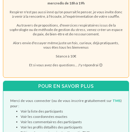
mercredis de 18h à 19h
Respirer n'est pas aussi inné qu'on pourrait le penser, je vous invite donc
à venir à la rencontre, à l'écoute, à l'expérimentation de votre souffle.
Au travers de propositions, d'exercices respiratoires issus de la
sophrologie ou de méthode de gestion du stress, venez créer un espace
de paix, de bien-être et de ressourcement.
Alors envie d'essayer même juste un fois, curieux, déjà pratiquants,
vous êtes tous les bienvenus
Séance à 10€
Et si vous avez des questions... J'y répondrai 😊
POUR EN SAVOIR PLUS
Merci de vous connecter (ou de vous inscrire gratuitement sur
TMS
)
pour :
Voir la liste des participants
Voir les coordonnées exactes
Voir les commentaires des participants
Voir les profils détaillés des participants