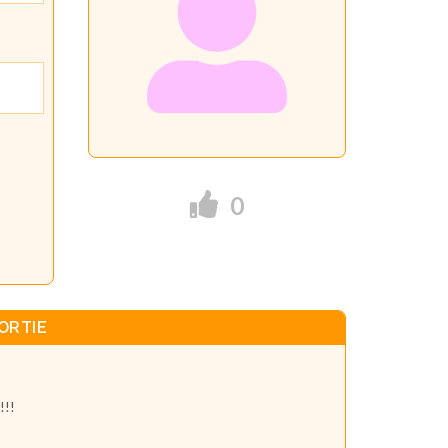
0
ORTIE
!!!