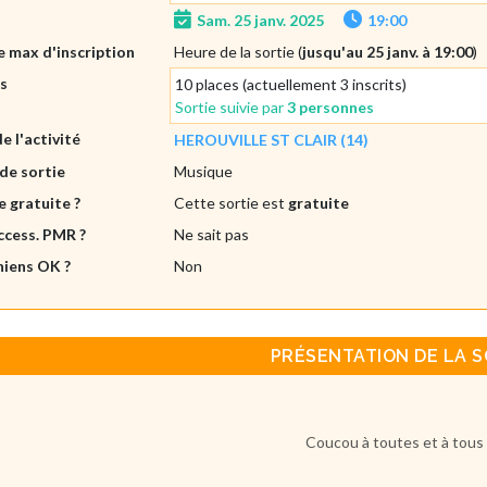
Sam. 25 janv. 2025
19:00
 max d'inscription
Heure de la sortie (
jusqu'au 25 janv. à 19:00
)
es
10 places (actuellement 3 inscrits)
Sortie suivie par
3 personnes
de l'activité
HEROUVILLE ST CLAIR (14)
de sortie
Musique
e gratuite ?
Cette sortie est
gratuite
ccess. PMR ?
Ne sait pas
hiens OK ?
Non
PRÉSENTATION DE LA S
Coucou à toutes et à tous 