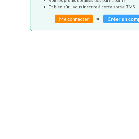
Voir les profils détaillés des participants
Et bien sûr... vous inscrire à cette sortie TMS
ou
Me connecter
Créer un com