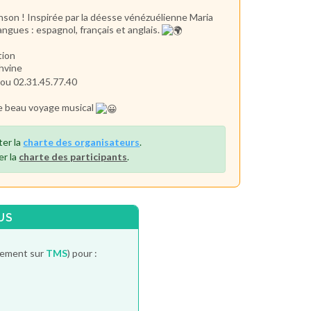
anson ! Inspirée par la déesse vénézuélienne Maria
ngues : espagnol, français et anglais.
tion
khvine
 ou 02.31.45.77.40
ce beau voyage musical
ter la
charte des organisateurs
.
er la
charte des participants
.
US
itement sur
TMS
) pour :