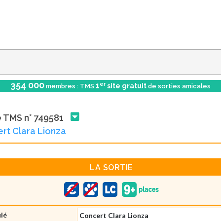
354 000
er
1
site gratuit
membres : TMS
de sorties amicales
e TMS n° 749581
rt Clara Lionza
LA SORTIE
ulé
Concert Clara Lionza