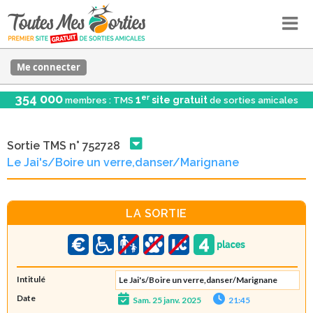
Me connecter
354 000
er
1
site gratuit
membres : TMS
de sorties amicales
Sortie TMS n° 752728
Le Jai's/Boire un verre,danser/Marignane
LA SORTIE
Intitulé
Le Jai's/Boire un verre,danser/Marignane
Date
Sam. 25 janv. 2025
21:45