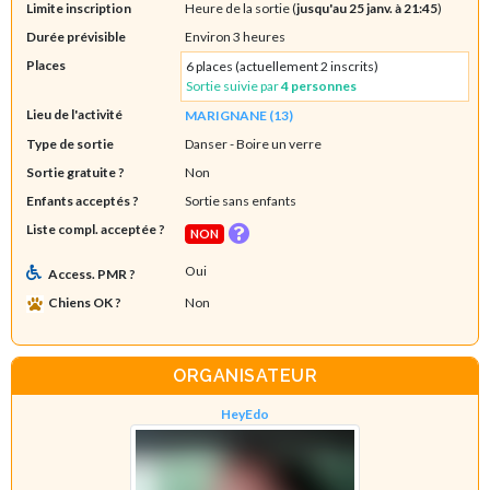
Limite inscription
Heure de la sortie (
jusqu'au 25 janv. à 21:45
)
Durée prévisible
Environ 3 heures
Places
6 places (actuellement 2 inscrits)
Sortie suivie par
4 personnes
Lieu de l'activité
MARIGNANE (13)
Type de sortie
Danser
- Boire un verre
Sortie gratuite ?
Non
Enfants acceptés ?
Sortie sans enfants
Liste compl. acceptée ?
NON
Oui
Access. PMR ?
Chiens OK ?
Non
ORGANISATEUR
HeyEdo