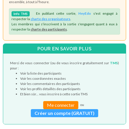
ensemble, à tout à l'heure.
En publiant cette sortie,
HeyEdo
s'est engagé à
Info
TMS
respecter la
charte des organisateurs
.
Les membres qui s'inscrivent à la sortie s'engagent quant à eux à
respecter la
charte des participants
.
POUR EN SAVOIR PLUS
Merci de vous connecter (ou de vous inscrire gratuitement sur
TMS
)
pour :
Voir la liste des participants
Voir les coordonnées exactes
Voir les commentaires des participants
Voir les profils détaillés des participants
Et bien sûr... vous inscrire à cette sortie TMS
Me connecter
ou
Créer un compte (GRATUIT)