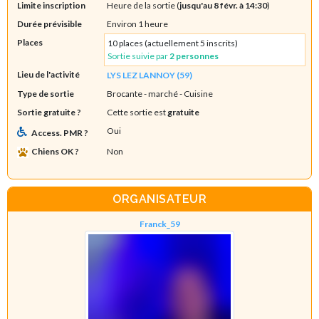
Limite inscription
Heure de la sortie (
jusqu'au 8 févr. à 14:30
)
Durée prévisible
Environ 1 heure
Places
10 places (actuellement 5 inscrits)
Sortie suivie par
2 personnes
Lieu de l'activité
LYS LEZ LANNOY (59)
Type de sortie
Brocante - marché
- Cuisine
Sortie gratuite ?
Cette sortie est
gratuite
Oui
Access. PMR ?
Chiens OK ?
Non
ORGANISATEUR
Franck_59