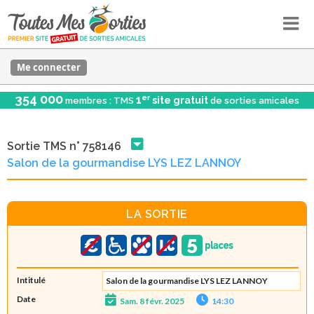
Me connecter
354 000
er
1
site gratuit
membres : TMS
de sorties amicales
Sortie TMS n° 758146
Salon de la gourmandise LYS LEZ LANNOY
LA SORTIE
Intitulé
Salon de la gourmandise LYS LEZ LANNOY
Date
Sam. 8 févr. 2025
14:30