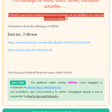
Un mélange de souls, disco, slows, musiques
actuelles......
N'hésite pas nous sommes tous très sympas et accueillants et surtout
on ne mord pas
😊
Fermeture de la discothèque à 04h00.
Entrée : 7,00 eur
https://www.facebook.com/profile.php?id=100092632426243
https://www.retrodiscotheque.be
(Je n'ai aucun intérêt financier pour cette sortie)
En publiant cette sortie,
Miklae
s'est engagée à
Info
TMS
respecter la
charte des organisateurs
.
Les membres qui s'inscrivent à la sortie s'engagent quant à eux à
respecter la
charte des participants
.