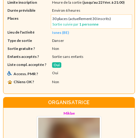
Limite inscription
Heure de la sortie (
jusqu'au 22 févr. à 21:00
)
Durée prévisible
Environ 6 heures
Places
30 places (actuellement 30 inscrits)
Sortie suivie par
1 personne
Lieu de l'activité
Isnes (BE)
Type de sortie
Danser
Sortie gratuite ?
Non
Enfants acceptés ?
Sortie sans enfants
Liste compl. acceptée ?
Oui
Oui
Access. PMR ?
Chiens OK ?
Non
ORGANISATRICE
Miklae