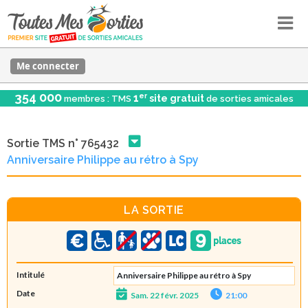
Me connecter
354 000
er
1
site gratuit
membres : TMS
de sorties amicales
Sortie TMS n° 765432
Anniversaire Philippe au rétro à Spy
LA SORTIE
Intitulé
Anniversaire Philippe au rétro à Spy
Date
Sam. 22 févr. 2025
21:00