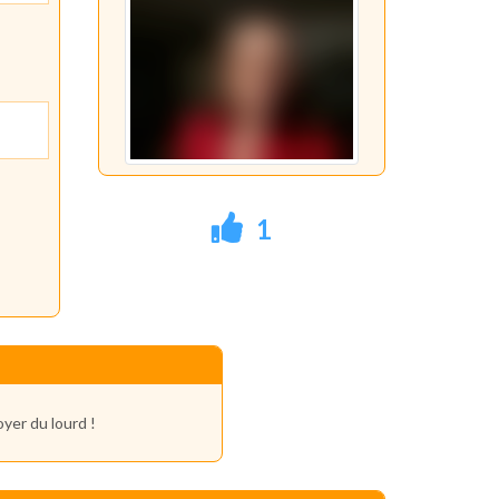
1
yer du lourd !