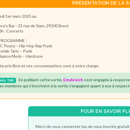
PRÉSENTATION DE LA S
di 1er mars 2025 au
co's Bar - 31 rue de Siam, 29200 Brest
0h : Concerts
PROGRAMME :
C Pounz – Hip-Hop Rap Punk
torlak Tariv – Punk
épèce Mods – Hardcore
ée prix libre
et vos consommations sont à votre charge.
En publiant cette sortie,
Emybreizh
s'est engagée à respecte
Info
TMS
es membres qui s'inscrivent à la sortie s'engagent quant à eux à respect
POUR EN SAVOIR PL
Merci de vous connecter (ou de vous inscrire gratu