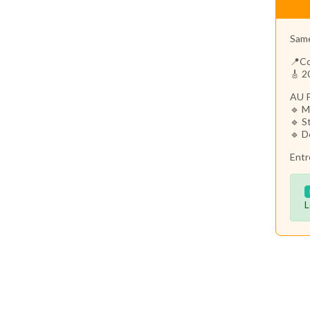
Same
📍Co
🎸 2
AU 
🔹 M
🔹 S
🔹 D
Entr
L