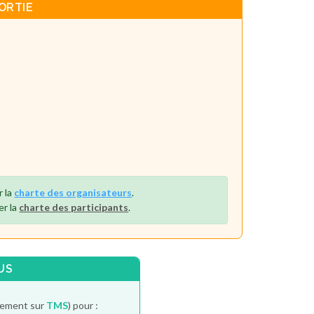
ORTIE
r la
charte des organisateurs
.
er la
charte des participants
.
US
itement sur
TMS
) pour :