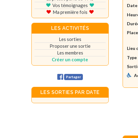
Vos témoignages
Date
Ma première fois
Heure
Durée
LES ACTIVITÉS
Plac
Les sorties
Proposer une sortie
Lieu 
Les membres
Type 
Créer un compte
Sorti
A
Partager
LES SORTIES PAR DATE