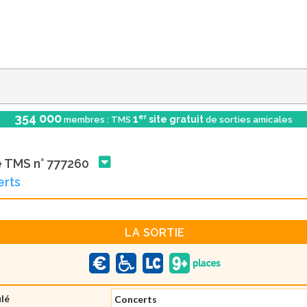
354 000
er
1
site gratuit
membres : TMS
de sorties amicales
e TMS n° 777260
erts
LA SORTIE
ulé
Concerts