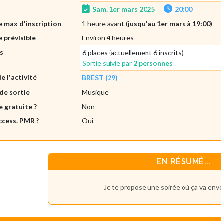
Sam. 1er mars 2025
20:00
 max d'inscription
1 heure avant (
jusqu'au 1er mars à 19:00
)
 prévisible
Environ 4 heures
es
6 places (actuellement 6 inscrits)
Sortie suivie par
2 personnes
de l'activité
BREST (29)
de sortie
Musique
e gratuite ?
Non
ccess. PMR ?
Oui
EN RÉSUMÉ...
Je te propose une soirée où ça va envo