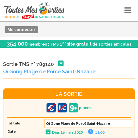
Me connecter
354 000
er
1
site gratuit
membres : TMS
de sorties amicales
Sortie TMS n° 789140
Qi Gong Plage de Porcé Saint-Nazaire
LA SORTIE
Intitulé
Qi Gong Plage de Porcé Saint-Nazaire
Date
Dim. 16 mars 2025
11:00