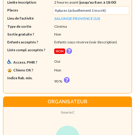
Limite inscription
2 heures avant (
jusqu'au 8 avr. à 18:00
)
Places
4 places (actuellement 1 inscrit)
Lieu de l'activité
SALON DE PROVENCE (13)
Type de sortie
Cinéma
Sortie gratuite ?
Non
Enfants acceptés ?
Enfants sous réserve (voir description)
Liste compl. acceptée ?
NON
Oui
Access. PMR ?
Chiens OK ?
Non
Indice fiab. min.
90 %
ORGANISATEUR
SmarieC