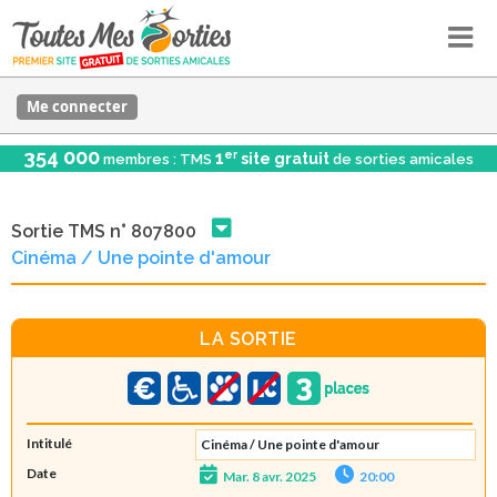
Me connecter
354 000
er
1
site gratuit
membres : TMS
de sorties amicales
Sortie TMS n° 807800
Cinéma / Une pointe d'amour
LA SORTIE
Intitulé
Cinéma / Une pointe d'amour
Date
Mar. 8 avr. 2025
20:00