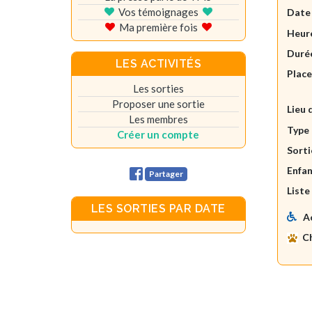
Vos témoignages
Date
Ma première fois
Heure
Durée
LES ACTIVITÉS
Plac
Les sorties
Proposer une sortie
Lieu 
Les membres
Type 
Créer un compte
Sorti
Enfan
Partager
Liste
LES SORTIES PAR DATE
A
C