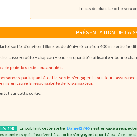
En cas de pluie la sortie sera a
PRÉSENTATION DE LA S
artel sortie d'environ 18kms et de dénivelé environ 400 m sortie inedi
dre casse-croûte +chapeau + eau en quantité suffisante + bonne chau
as de pluie la sortie sera annulée.
personnes participant à cette sortie s'engagent sous leurs assurances
ie mis en cause la responsabilité de l'organisateur.
entôt sur cette sortie.
En publiant cette sortie,
Daniel1946
s'est engagé à respecte
Info
TMS
es membres qui s'inscrivent à la sortie s'engagent quant à eux à respect