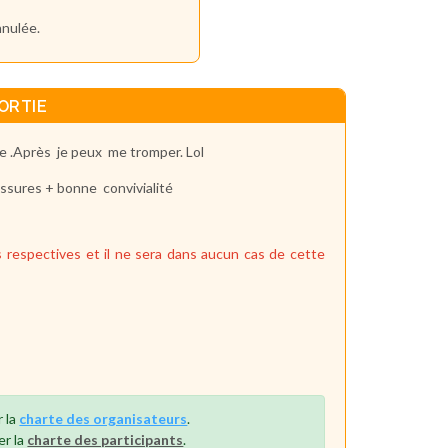
nnulée.
ORTIE
te .Après je peux me tromper. Lol
ssures + bonne convivialité
 respectives et il ne sera dans aucun cas de cette
r la
charte des organisateurs
.
er la
charte des participants
.