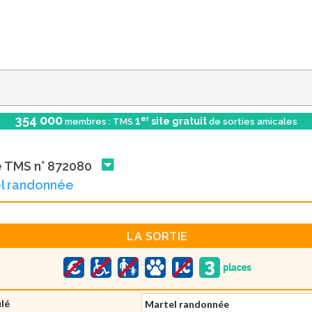
354 000
er
1
site gratuit
membres : TMS
de sorties amicales
e TMS n° 872080
el randonnée
LA SORTIE
ulé
Martel randonnée