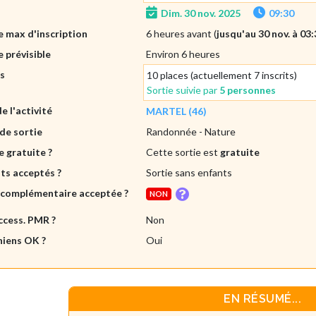
Dim. 30 nov. 2025
09:30
 max d'inscription
6 heures avant (
jusqu'au 30 nov. à 03
 prévisible
Environ 6 heures
es
10 places (actuellement 7 inscrits)
Sortie suivie par
5 personnes
de l'activité
MARTEL (46)
de sortie
Randonnée
- Nature
e gratuite ?
Cette sortie est
gratuite
ts acceptés ?
Sortie sans enfants
 complémentaire acceptée ?
NON
ccess. PMR ?
Non
hiens OK ?
Oui
EN RÉSUMÉ...