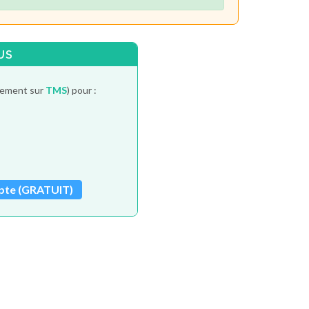
US
itement sur
TMS
) pour :
pte (GRATUIT)