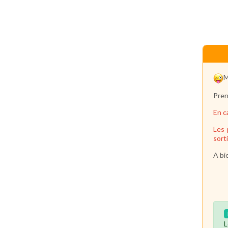
M
Pren
En c
Les 
sort
A bi
L