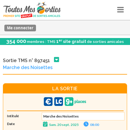
Me connecter
354 000
er
1
site gratuit
membres : TMS
de sorties amicales
Sortie TMS n° 897451
Marche des Noisettes
LA SORTIE
Intitulé
Marche des Noisettes
Date
Sam. 20 sept. 2025
08:00