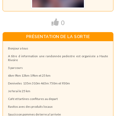
0
PRÉSENTATION DE LA SORTIE
Bonjour a tous
A titre d information une randonnée pedestre est organisée a Haute
Rivoire
5 parcours
6km 9km 13km 19km et 25 km
Deniveles 135m 310m 465m 750m et 930m
Je ferai le 25 km
Café et tartines confitures au depart
Ravitos avec des produits locaux
Saucisson pommes de terre a l arrivée