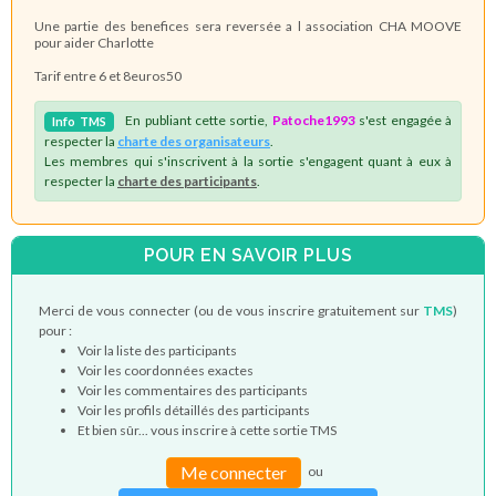
Une partie des benefices sera reversée a l association CHA MOOVE
pour aider Charlotte
Tarif entre 6 et 8euros50
En publiant cette sortie,
Patoche1993
s'est engagée à
Info
TMS
respecter la
charte des organisateurs
.
Les membres qui s'inscrivent à la sortie s'engagent quant à eux à
respecter la
charte des participants
.
POUR EN SAVOIR PLUS
Merci de vous connecter (ou de vous inscrire gratuitement sur
TMS
)
pour :
Voir la liste des participants
Voir les coordonnées exactes
Voir les commentaires des participants
Voir les profils détaillés des participants
Et bien sûr... vous inscrire à cette sortie TMS
Me connecter
ou