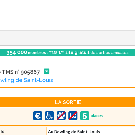
354 000
er
1
site gratuit
membres : TMS
de sorties amicales
e TMS n° 905867
wling de Saint-Louis
LA SORTIE
ulé
Au Bowling de Saint-Louis