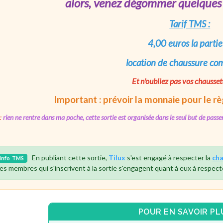
al
ors, venez dégommer
quelques 
Tarif TMS :
4,00 euros la partie
location de chaussure co
Et n'oubliez pas vos chausset
Important : prévoir la monnaie pour le
rè
:
rien ne rentre dans ma poche, cette sortie est organisée dans le seul but de pa
En publiant cette sortie,
Tilux
s'est engagé à respecter la
cha
Info
TMS
es membres qui s'inscrivent à la sortie s'engagent quant à eux à respect
POUR EN SAVOIR PL