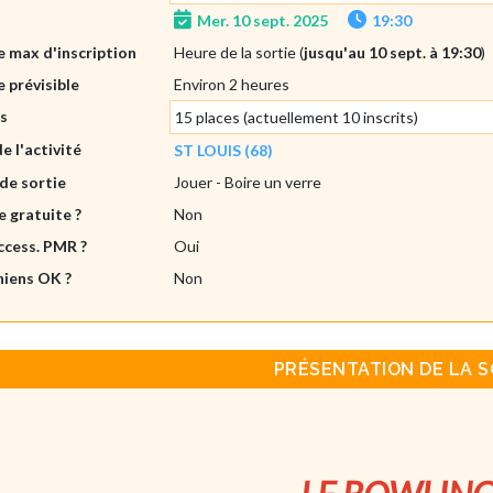
Mer. 10 sept. 2025
19:30
 max d'inscription
Heure de la sortie (
jusqu'au 10 sept. à 19:30
)
 prévisible
Environ 2 heures
es
15 places (actuellement 10 inscrits)
de l'activité
ST LOUIS (68)
de sortie
Jouer
- Boire un verre
e gratuite ?
Non
ccess. PMR ?
Oui
hiens OK ?
Non
PRÉSENTATION DE LA S