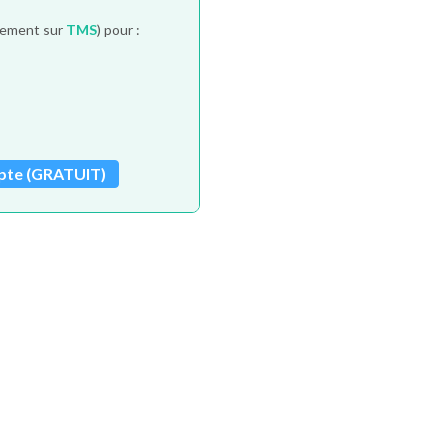
itement sur
TMS
) pour :
pte (GRATUIT)