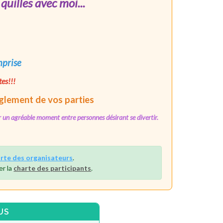
quilles avec moi...
mprise
tes!!!
glement
de vos parties
sser un agréable moment entre personnes
désirant
se divertir.
rte des organisateurs
.
er la
charte des participants
.
US