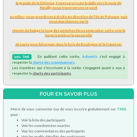
la grande de la Défense, traversera toute la dalle vers le pont de
Neuilly, nous traverserons ce pont
au milieu, nous prendrons à droite en direction de l’île de Puteaux, puis
nous marcherons sur le
chemin de halage le long des péniches Nous emprunter cette voie là
jusqu’à environ la passerelle
de Lavre pour bifurquer dans le bois de Boulogne et le traverser
En publiant cette sortie,
Advantis
s'est engagé à
Info
TMS
respecter la
charte des organisateurs
.
Les membres qui s'inscrivent à la sortie s'engagent quant à eux à
respecter la
charte des participants
.
POUR EN SAVOIR PLUS
Merci de vous connecter (ou de vous inscrire gratuitement sur
TMS
)
pour :
Voir la liste des participants
Voir les coordonnées exactes
Voir les commentaires des participants
Voir les profils détaillés des participants