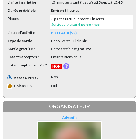
Limite inscription
15 minutes avant (
jusqu'au 25 sept. à 15:45
)
Durée prévisible
Environ 3 heures
Places
6 places (actuellement 1 inscrit)
Sortie suivie par
6 personnes
Lieu de l'activité
PUTEAUX (92)
Type de sortie
Découverte
- Plein air
Sortie gratuite ?
Cette sortie est
gratuite
Enfants acceptés ?
Enfants bienvenus
Liste compl. acceptée ?
NON
Non
Access. PMR ?
Chiens OK ?
Oui
ORGANISATEUR
Advantis