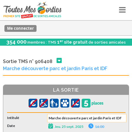
Me connecter
354 000
er
1
site gratuit
membres : TMS
de sorties amicales
Sortie TMS n° 906408
Marche découverte parc et jardin Paris et IDF
LA SORTIE
Intitulé
Marche découverte parc et jardin Paris et IDF
Date
Jeu. 25 sept. 2025
16:00