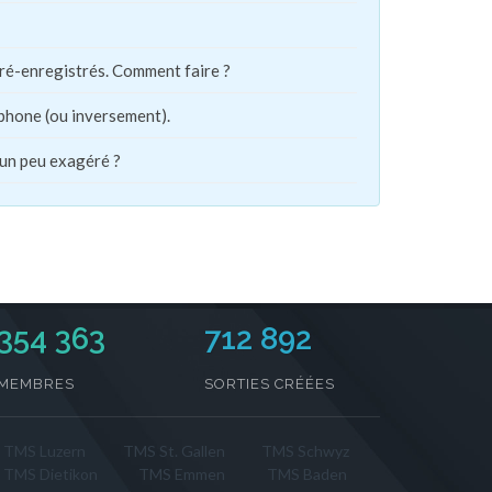
pré-enregistrés. Comment faire ?
phone (ou inversement).
 un peu exagéré ?
354 363
712 892
MEMBRES
SORTIES CRÉÉES
TMS Luzern
TMS St. Gallen
TMS Schwyz
TMS Dietikon
TMS Emmen
TMS Baden