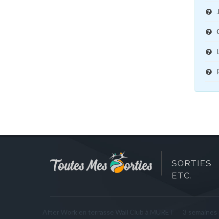
SORTIES 
ETC.
After Work en terrasse Wall Club à MURET
3 semaines