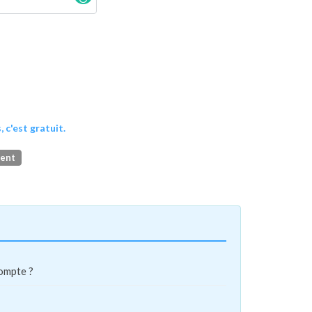
, c'est gratuit.
ment
compte ?