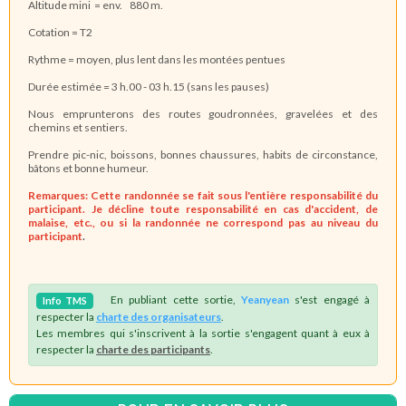
Altitude mini = env. 880 m.
Cotation = T2
Rythme = moyen, plus lent dans les montées pentues
Durée estimée = 3 h.00 - 03 h.15 (sans les pauses)
Nous emprunterons des routes goudronnées, gravelées et des
chemins et sentiers.
Prendre pic-nic, boissons, bonnes chaussures, habits de circonstance,
bâtons et bonne humeur.
Remarques:
Cette randonnée se fait sous l'entière responsabilité du
participant. Je décline toute responsabilité en cas d'accident, de
malaise, etc., ou si la randonnée ne correspond
pas au niveau du
participant
.
En publiant cette sortie,
Yeanyean
s'est engagé à
Info
TMS
respecter la
charte des organisateurs
.
Les membres qui s'inscrivent à la sortie s'engagent quant à eux à
respecter la
charte des participants
.