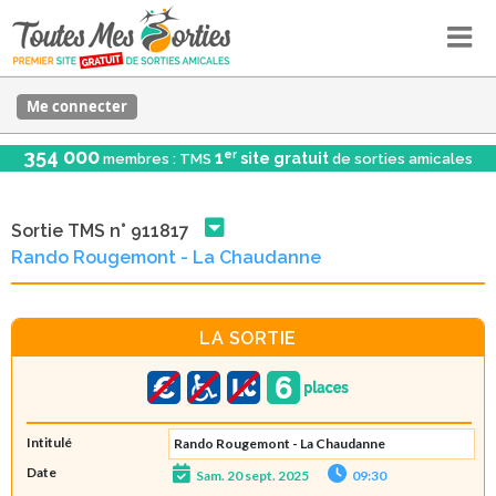
Me connecter
354 000
er
1
site gratuit
membres : TMS
de sorties amicales
Sortie TMS n° 911817
Rando Rougemont - La Chaudanne
LA SORTIE
Intitulé
Rando Rougemont - La Chaudanne
Date
Sam. 20 sept. 2025
09:30