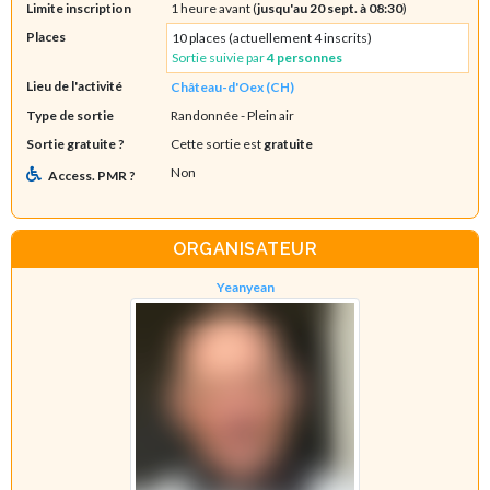
Limite inscription
1 heure avant (
jusqu'au 20 sept. à 08:30
)
Places
10 places (actuellement 4 inscrits)
Sortie suivie par
4 personnes
Lieu de l'activité
Château-d'Oex (CH)
Type de sortie
Randonnée
- Plein air
Sortie gratuite ?
Cette sortie est
gratuite
Non
Access. PMR ?
ORGANISATEUR
Yeanyean