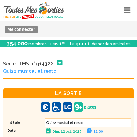
Me connecter
354 000
er
1
site gratuit
membres : TMS
de sorties amicales
Sortie TMS n° 914322
Quizz musical et resto
LA SORTIE
Intitulé
Quizz musical et resto
Date
Dim. 12 oct. 2025
12:00