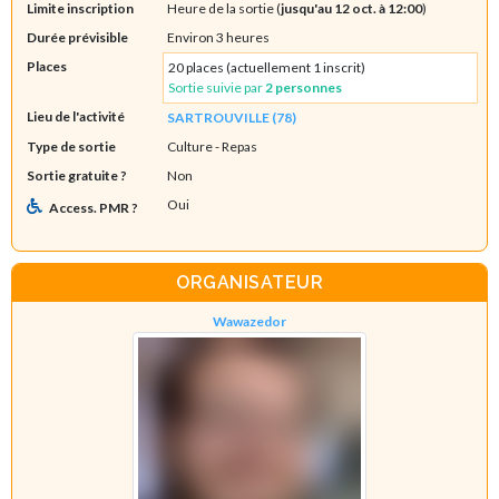
Limite inscription
Heure de la sortie (
jusqu'au 12 oct. à 12:00
)
Durée prévisible
Environ 3 heures
Places
20 places (actuellement 1 inscrit)
Sortie suivie par
2 personnes
Lieu de l'activité
SARTROUVILLE (78)
Type de sortie
Culture
- Repas
Sortie gratuite ?
Non
Oui
Access. PMR ?
ORGANISATEUR
Wawazedor