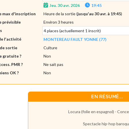
Jeu. 30 avr. 2026
19:45
 max d'inscription
Heure de la sortie (
jusqu'au 30 avr. à 19:45
)
 prévisible
Environ 3 heures
es
4 places (actuellement 1 inscrit)
de l'activité
MONTEREAU FAULT YONNE (77)
de sortie
Culture
e gratuite ?
Non
ccess. PMR ?
Ne sait pas
hiens OK ?
Non
EN RÉSUMÉ...
Locura (folie en espagnol) - Conc
Spectacle hip-hop baroq