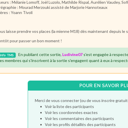
eurs : Mélanie Lomoff, Joël Luzolo, Mathilde Rispal, Aurélien Vaudey, So
égraphie : Mourad Merzouki assisté de Marjorie Hannoteaux
ères : Yoann Tivoli
ous laisse prendre vos places (la mienne M18) dès maintenant depuis le s
entôt pour passer un bon moment !
En publiant cette sortie,
Ludivine07
s'est engagée à respecte
Info
TMS
es membres qui s'inscrivent à la sortie s'engagent quant à eux à respect
POUR EN SAVOIR PL
Merci de vous connecter (ou de vous inscrire gratu
Voir la liste des participants
Voir les coordonnées exactes
Voir les commentaires des participants
Voir les profils détaillés des participants