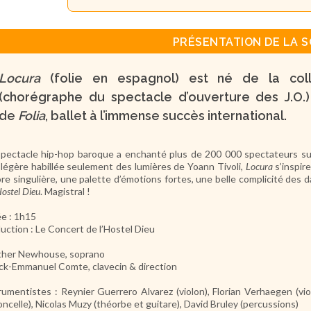
PRÉSENTATION DE LA S
Locura
(folie en espagnol) est né de la coll
(chorégraphe du spectacle d’ouverture des J.O
de
Folia
, ballet à l’immense succès international.
pectacle hip-hop baroque a enchanté plus de 200 000 spectateurs su
 légère habillée seulement des lumières de Yoann Tivoli,
Locura
s’inspir
re singulière, une palette d’émotions fortes, une belle complicité des 
Hostel Dieu
. Magistral !
e : 1h15
uction : Le Concert de l’Hostel Dieu
ther Newhouse, soprano
ck-Emmanuel Comte, clavecin & direction
rumentistes : Reynier Guerrero Alvarez (violon), Florian Verhaegen (vi
loncelle), Nicolas Muzy (théorbe et guitare), David Bruley (percussions)