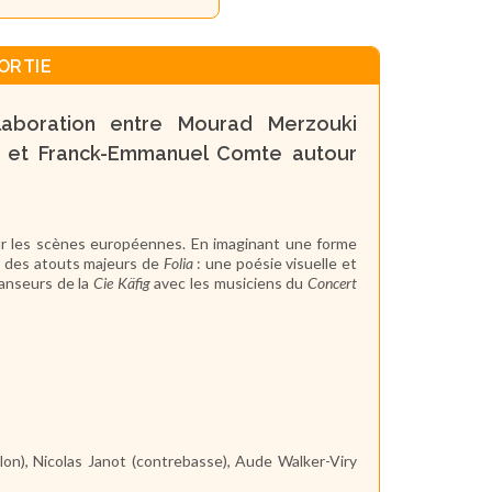
ORTIE
aboration entre Mourad Merzouki
.) et Franck-Emmanuel Comte autour
r les scènes européennes. En imaginant une forme
e des atouts majeurs de
Folia
: une poésie visuelle et
danseurs de la
Cie Käfig
avec les musiciens du
Concert
olon), Nicolas Janot (contrebasse), Aude Walker-Viry