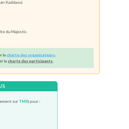
fian Kaddaoui
ite du Majestic.
r la
charte des organisateurs
.
er la
charte des participants
.
US
itement sur
TMS
) pour :