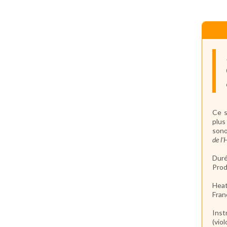
Ce s
plus
sono
de l’
Duré
Prod
Hea
Fran
Inst
(vio