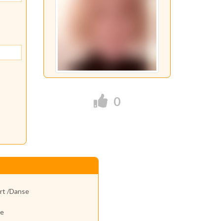
0
ert /Danse
ue