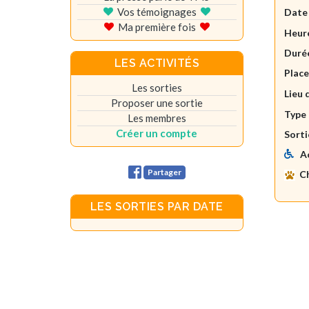
Vos témoignages
Date
Ma première fois
Heure
Durée
LES ACTIVITÉS
Plac
Les sorties
Lieu 
Proposer une sortie
Type 
Les membres
Créer un compte
Sorti
A
Partager
C
LES SORTIES PAR DATE