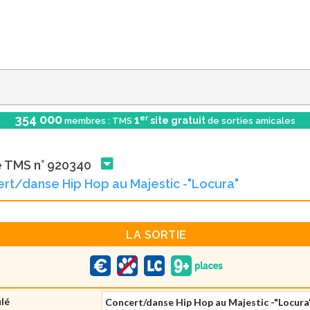
354 000
er
1
site gratuit
membres : TMS
de sorties amicales
e TMS n° 920340
rt/danse Hip Hop au Majestic -"Locura"
LA SORTIE
ulé
Concert/danse Hip Hop au Majestic -"Locura