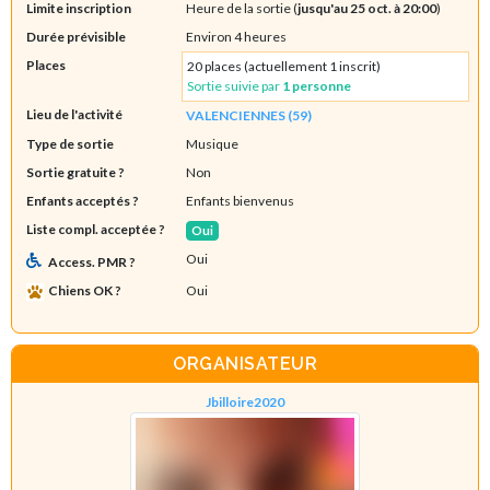
Limite inscription
Heure de la sortie (
jusqu'au 25 oct. à 20:00
)
Durée prévisible
Environ 4 heures
Places
20 places (actuellement 1 inscrit)
Sortie suivie par
1 personne
Lieu de l'activité
VALENCIENNES (59)
Type de sortie
Musique
Sortie gratuite ?
Non
Enfants acceptés ?
Enfants bienvenus
Liste compl. acceptée ?
Oui
Oui
Access. PMR ?
Chiens OK ?
Oui
ORGANISATEUR
Jbilloire2020