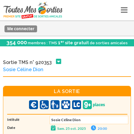
Me connecter
354 000
er
1
site gratuit
membres : TMS
de sorties amicales
Sortie TMS n° 920353
Sosie Céline Dion
LA SORTIE
Intitulé
Sosie Céline Dion
Date
Sam. 25 oct. 2025
20:00