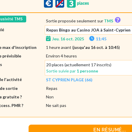
lusivité TMS
Sortie proposée seulement sur
TMS
ulé
Repas Bingo au Casino JOA à Saint-Cyprien
Jeu. 16 oct. 2025
11:45
 max d'inscription
1 heure avant (
jusqu'au 16 oct. à 10:45
)
 prévisible
Environ 4 heures
es
20 places (actuellement 17 inscrits)
Sortie suivie par
1 personne
de l'activité
ST CYPRIEN PLAGE (66)
de sortie
Repas
e gratuite ?
Non
ccess. PMR ?
Ne sait pas
EN RÉSUMÉ...