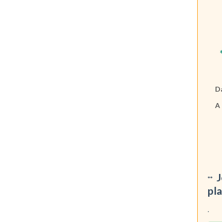
*N
Dans
A dé
**
J
**
pl
.