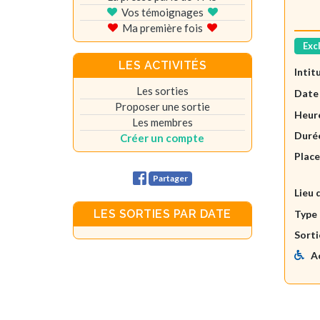
Vos témoignages
Ma première fois
Exc
LES ACTIVITÉS
Intit
Les sorties
Date
Proposer une sortie
Heure
Les membres
Durée
Créer un compte
Plac
Partager
Lieu 
LES SORTIES PAR DATE
Type 
Sorti
A