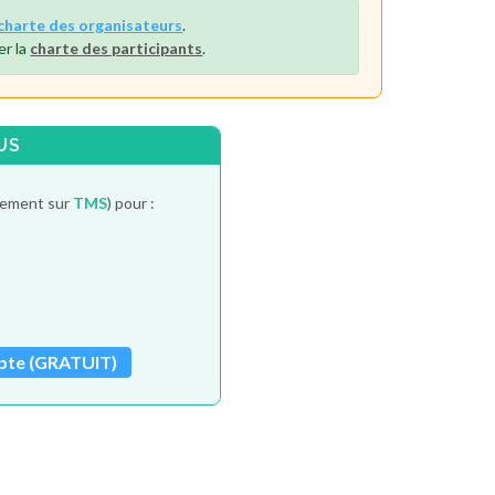
charte des organisateurs
.
er la
charte des participants
.
US
itement sur
TMS
) pour :
pte (GRATUIT)