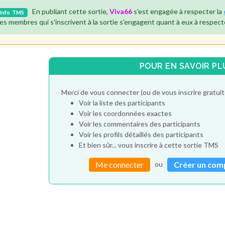
En publiant cette sortie,
Viva66
s'est engagée à respecter la
Info
TMS
es membres qui s'inscrivent à la sortie s'engagent quant à eux à respect
POUR EN SAVOIR PL
Merci de vous connecter (ou de vous inscrire gratu
Voir la liste des participants
Voir les coordonnées exactes
Voir les commentaires des participants
Voir les profils détaillés des participants
Et bien sûr... vous inscrire à cette sortie TMS
ou
Me connecter
Créer un com