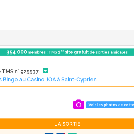
354 000
er
1
site gratuit
membres : TMS
de sorties amicales
e TMS n° 925537
 Bingo au Casino JOA à Saint-Cyprien
Voir les photos de cette
LA SORTIE