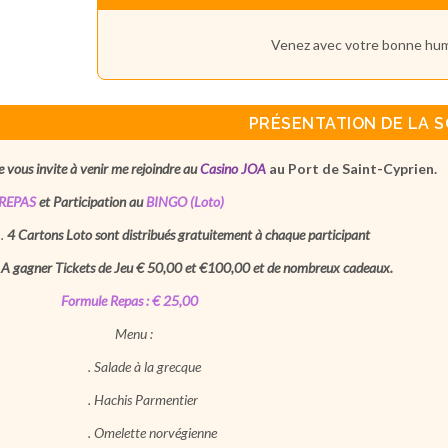
Venez avec votre bonne hu
PRÉSENTATION DE LA S
ous invite à venir me rejoindre au
Casino JOA
a
u Port de Saint-Cyprien.
PAS
et Participation au
BINGO (Loto)
.
4 Cartons Loto sont distribués gratuitement à chaque participant
.
A gagner Tickets de Jeu € 50,00 et €100,00 et de nombreux cadeaux.
Formule Repas
:
€ 25,00
Menu :
Salade à la grecque
Hachis Parmentier
Omelette norvégienne