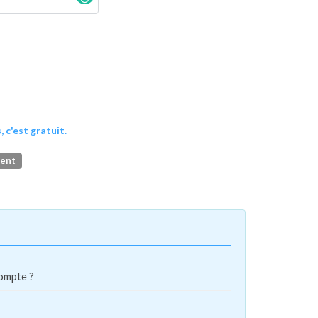
, c'est gratuit.
ment
compte ?