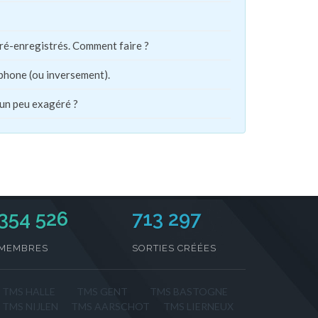
pré-enregistrés. Comment faire ?
phone (ou inversement).
 un peu exagéré ?
354 526
713 297
MEMBRES
SORTIES CRÉÉES
TMS HALLE
TMS GENT
TMS BASTOGNE
TMS NIJLEN
TMS AARSCHOT
TMS LIERNEUX