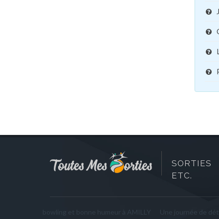
SORTIES 
ETC.
bowling et bonne humeur à AMILLY
Une journée de d