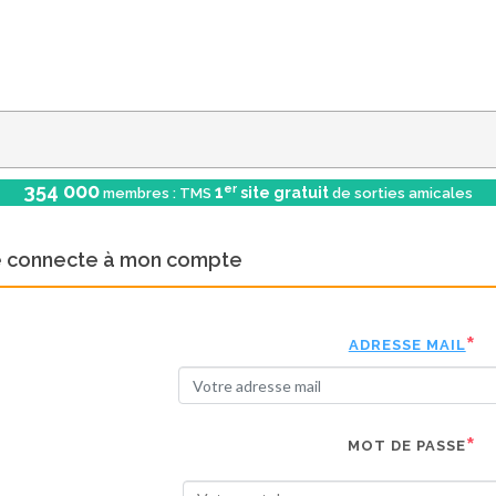
354 000
er
1
site gratuit
membres : TMS
de sorties amicales
e connecte à mon compte
ADRESSE MAIL
MOT DE PASSE