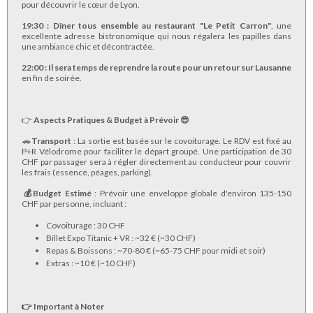
pour découvrir le cœur de Lyon.
​19:30 : Dîner tous ensemble au restaurant "Le Petit Carron"
, une
excellente adresse bistronomique qui nous régalera les papilles dans
une ambiance chic et décontractée.
​22:00 : Il sera temps de reprendre la route pour un retour sur Lausanne
en fin de soirée.
👉 ​
Aspects Pratiques & Budget à Prévoir 😎
​🚗
Transport
: La sortie est basée sur le covoiturage. Le RDV est fixé au
P+R Vélodrome pour faciliter le départ groupé. Une participation de 30
CHF par passager sera à régler directement au conducteur pour couvrir
les frais (essence, péages, parking).
​💰Budget Estimé
: Prévoir une enveloppe globale d'environ 135-150
CHF par personne, incluant :
Covoiturage : 30 CHF
​Billet Expo Titanic + VR : ~32 € (~30 CHF)
Repas & Boissons : ~70-80 € (~65-75 CHF pour midi et soir)
​Extras : ~10 € (~10 CHF)
👉 ​Important à Noter