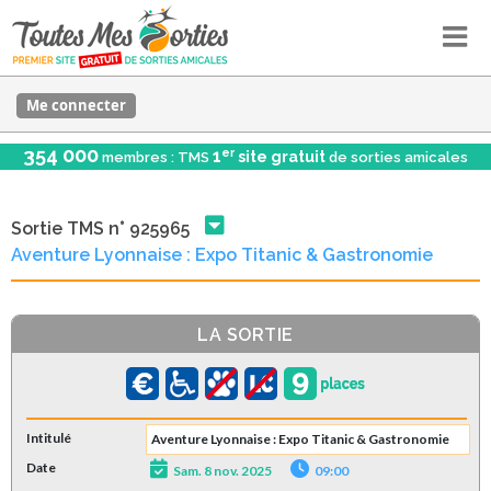
Me connecter
354 000
er
1
site gratuit
membres : TMS
de sorties amicales
Sortie TMS n° 925965
Aventure Lyonnaise : Expo Titanic & Gastronomie
LA SORTIE
Intitulé
Aventure Lyonnaise : Expo Titanic & Gastronomie
Date
Sam. 8 nov. 2025
09:00