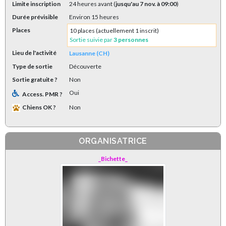
Limite inscription
24 heures avant (
jusqu'au 7 nov. à 09:00
)
Durée prévisible
Environ 15 heures
Places
10 places (actuellement 1 inscrit)
Sortie suivie par
3 personnes
Lieu de l'activité
Lausanne (CH)
Type de sortie
Découverte
Sortie gratuite ?
Non
Oui
Access. PMR ?
Chiens OK ?
Non
ORGANISATRICE
_Bichette_