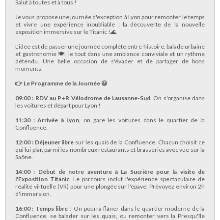
Salut à toutes et à tous !
​Je vous propose une journée d'exception à Lyon pour remonter le temps
et vivre une expérience inoubliable : la découverte de la nouvelle
exposition immersive sur le Titanic !🌊
​L'idée est de passer une journée complète entre histoire, balade urbaine
et gastronomie 🍽, le tout dans une ambiance conviviale et un rythme
détendu. Une belle occasion de s'évader et de partager de bons
moments.
​👉 Le Programme de la Journée 😃
09:00 : RDV au P+R Vélodrome de Lausanne-Sud
. On s'organise dans
les voitures et départ pour Lyon !
​11:30 : Arrivée à Lyon
, on gare les voitures dans le quartier de la
Confluence.
​12:00 : Déjeuner libre
sur les quais de la Confluence. Chacun choisit ce
qui lui plaît parmi les nombreux restaurants et brasseries avec vue sur la
Saône.
​14:00 : Début de notre aventure à La Sucrière pour la visite de
l'Exposition Titanic
. Le parcours inclut l'expérience spectaculaire de
réalité virtuelle (VR) pour une plongée sur l'épave. Prévoyez environ 2h
d'immersion.
​16:00 : Temps libre
! On pourra flâner dans le quartier moderne de la
Confluence, se balader sur les quais, ou remonter vers la Presqu'île