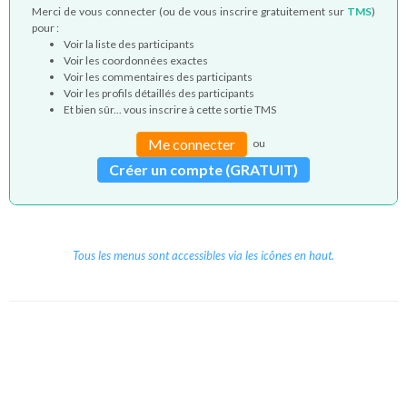
Merci de vous connecter (ou de vous inscrire gratuitement sur
TMS
)
pour :
Voir la liste des participants
Voir les coordonnées exactes
Voir les commentaires des participants
Voir les profils détaillés des participants
Et bien sûr... vous inscrire à cette sortie TMS
Me connecter
ou
Créer un compte (GRATUIT)
Tous les menus sont accessibles via les icônes en haut.
Copyright © 2026 Le Cube.
Cours et stages d'anglais
CGVU
Mentions légales
Contact
/
/
/