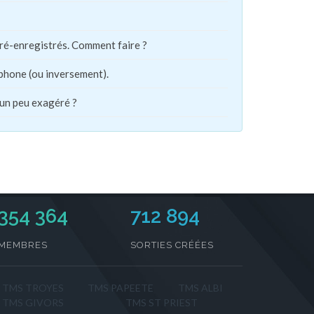
pré-enregistrés. Comment faire ?
phone (ou inversement).
 un peu exagéré ?
354 364
712 894
MEMBRES
SORTIES CRÉÉES
TMS TROYES
TMS PAPEETE
TMS ALBI
TMS GIVORS
TMS ST PRIEST