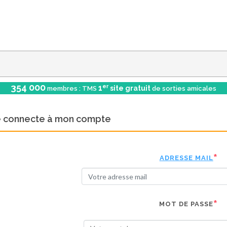
354 000
er
1
site gratuit
membres : TMS
de sorties amicales
e connecte à mon compte
ADRESSE MAIL
MOT DE PASSE