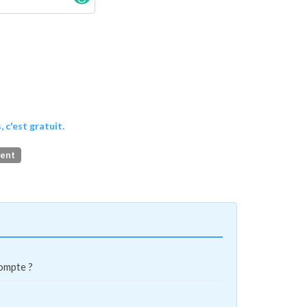
, c'est gratuit.
ment
compte ?