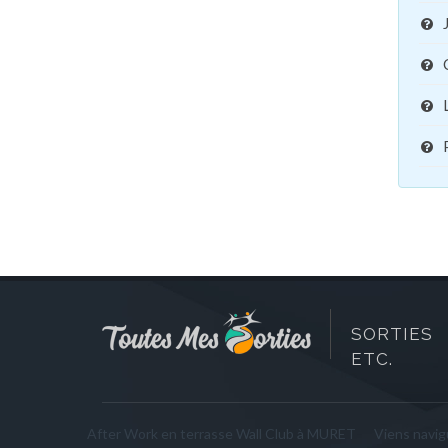
SORTIES 
ETC.
After Work en terrasse Wall Club à MURET
Viens navigu