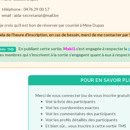
téléphone : 0476 29 00 17
email : aida-secretariat@mail.be
 je crois qu'il est bon de réserver par courriel à Mme Dupas
ela de l'heure d'inscription, en cas de besoin, merci de me contacter p
En publiant cette sortie,
Maki1
s'est engagée à respecter la
Info
TMS
es membres qui s'inscrivent à la sortie s'engagent quant à eux à respect
POUR EN SAVOIR PL
Merci de vous connecter (ou de vous inscrire gratu
Voir la liste des participants
Voir les coordonnées exactes
Voir les commentaires des participants
Voir les profils détaillés des participants
Et bien sûr... vous inscrire à cette sortie TMS