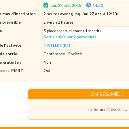
Lun. 27 oct. 2025
14:20
 max d'inscription
2 heures avant (
jusqu'au 27 oct. à 12:20
)
 prévisible
Environ 2 heures
es
5 places (actuellement 1 inscrit)
Sortie suivie par
2 personnes
de l'activité
NIVELLES (BE)
de sortie
Conférence
- Société
e gratuite ?
Non
ccess. PMR ?
Oui
EN RÉSUMÉ...
s'informer à Nivelles....