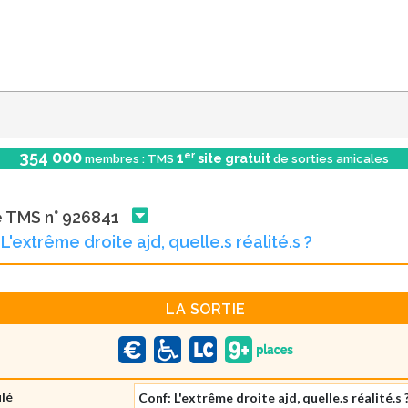
354 000
er
1
site gratuit
membres : TMS
de sorties amicales
e TMS n° 926841
L'extrême droite ajd, quelle.s réalité.s ?
LA SORTIE
ulé
Conf: L'extrême droite ajd, quelle.s réalité.s 