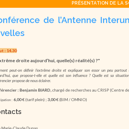
PRÉSENTATION DE LA S
onférence de l’Antenne Interuni
velles
t : 14.30
xtrême droite aujourd’hui, quelle(s) réalité(s) ?"
ent peut-on définir l’extrême droite et expliquer son essor un peu partout 
rd’hui, que propose-t-elle et quelle est son influence ? Quelle est sa situation
rencier propose de nous éclairer.
érencier : Benjamin BIARD,
chargé de recherches au CRISP (Centre de 
6,00 €
(tarif plein) ;
3,00 €
(BIM / OMNIO)
cipation :
ntacts
 Marie-Claude Dupas