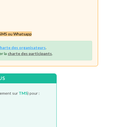
ar SMS ou Whatsapp
charte des organisateurs
.
er la
charte des participants
.
US
itement sur
TMS
) pour :