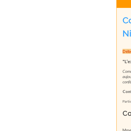
C
Ni
Débu
"
L’e
Comm
aujou
confé
Conf
Parti
Co
Mme