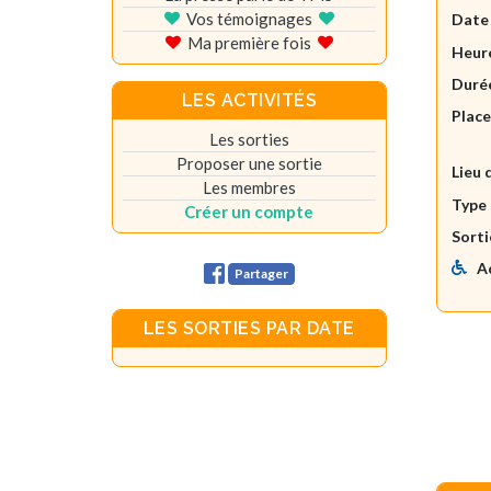
Vos témoignages
Date
Ma première fois
Heure
Durée
LES ACTIVITÉS
Plac
Les sorties
Proposer une sortie
Lieu 
Les membres
Type 
Créer un compte
Sorti
A
Partager
LES SORTIES PAR DATE