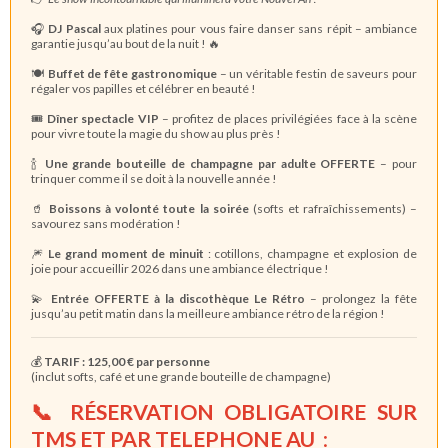
🎧
DJ Pascal
aux platines pour vous faire danser sans répit – ambiance
garantie jusqu’au bout de la nuit ! 🔥
🍽️
Buffet de fête gastronomique
– un véritable festin de saveurs pour
régaler vos papilles et célébrer en beauté !
🎟️
Dîner spectacle VIP
– profitez de places privilégiées face à la scène
pour vivre toute la magie du show au plus près !
🍾
Une grande bouteille de champagne par adulte OFFERTE
– pour
trinquer comme il se doit à la nouvelle année !
🥤
Boissons à volonté toute la soirée
(softs et rafraîchissements) –
savourez sans modération !
🎆
Le grand moment de minuit
: cotillons, champagne et explosion de
joie pour accueillir 2026 dans une ambiance électrique !
💫
Entrée OFFERTE à la discothèque Le Rétro
– prolongez la fête
jusqu’au petit matin dans la meilleure ambiance rétro de la région !
💰
TARIF : 125,00 € par personne
(inclut softs, café et une grande bouteille de champagne)
📞 RÉSERVATION OBLIGATOIRE SUR
TMS ET PAR TELEPHONE AU
: