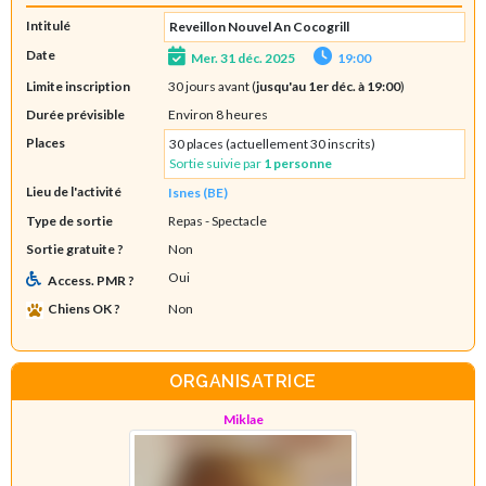
Intitulé
Reveillon Nouvel An Cocogrill
Date
Mer. 31 déc. 2025
19:00
Limite inscription
30 jours avant (
jusqu'au 1er déc. à 19:00
)
Durée prévisible
Environ 8 heures
Places
30 places (actuellement 30 inscrits)
Sortie suivie par
1 personne
Lieu de l'activité
Isnes (BE)
Type de sortie
Repas
- Spectacle
Sortie gratuite ?
Non
Oui
Access. PMR ?
Chiens OK ?
Non
ORGANISATRICE
Miklae