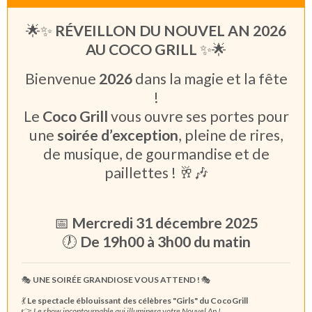
🌟✨
RÉVEILLON DU NOUVEL AN 2026
AU COCO GRILL
✨🌟
Bienvenue
2026
dans la magie et la fête
!
Le
Coco Grill
vous ouvre ses portes pour
une
soirée d’exception
, pleine de rires,
de musique, de gourmandise et de
paillettes ! 🥂🎶
📅
Mercredi 31 décembre 2025
🕖
De 19h00 à 3h00 du matin
🎭
UNE SOIRÉE GRANDIOSE VOUS ATTEND !
🎭
💃
Le spectacle éblouissant des célèbres "Girls" du CocoGrill
👉
Le show incontournable qui illuminera votre Nouvel An !