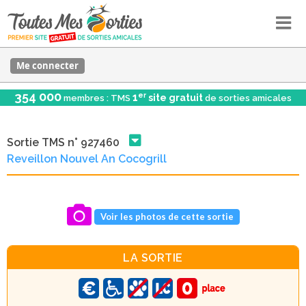
Me connecter
354 000
er
1
site gratuit
membres : TMS
de sorties amicales
Sortie TMS n° 927460
Reveillon Nouvel An Cocogrill
Voir les photos de cette sortie
LA SORTIE