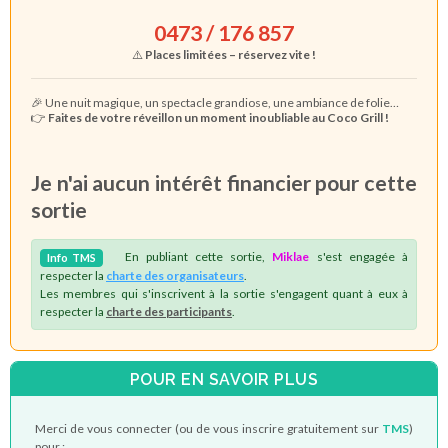
0473 / 176 857
⚠️
Places limitées – réservez vite !
🎉 Une nuit magique, un spectacle grandiose, une ambiance de folie…
👉
Faites de votre réveillon un moment inoubliable au Coco Grill !
Je n'ai aucun intérêt financier pour cette
sortie
En publiant cette sortie,
Miklae
s'est engagée à
Info
TMS
respecter la
charte des organisateurs
.
Les membres qui s'inscrivent à la sortie s'engagent quant à eux à
respecter la
charte des participants
.
POUR EN SAVOIR PLUS
Merci de vous connecter (ou de vous inscrire gratuitement sur
TMS
)
pour :