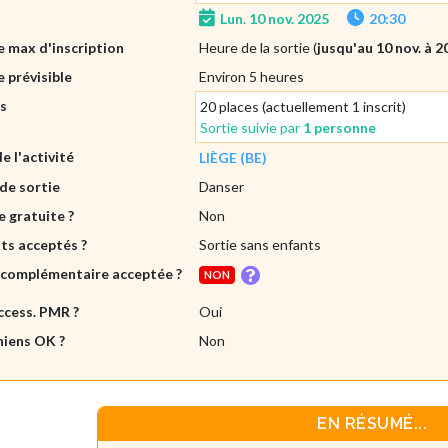
Lun. 10 nov. 2025
20:30
 max d'inscription
Heure de la sortie (
jusqu'au 10 nov. à 2
 prévisible
Environ 5 heures
es
20 places (actuellement 1 inscrit)
Sortie suivie par
1 personne
de l'activité
LIÈGE (BE)
de sortie
Danser
e gratuite ?
Non
ts acceptés ?
Sortie sans enfants
 complémentaire acceptée ?
NON
ccess. PMR ?
Oui
hiens OK ?
Non
EN RÉSUMÉ...