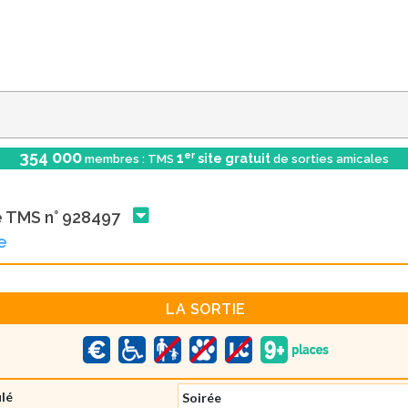
354 000
er
1
site gratuit
membres : TMS
de sorties amicales
e TMS n° 928497
ée
LA SORTIE
ulé
Soirée