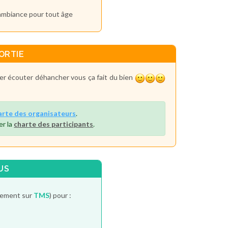
ambiance pour tout âge
ORTIE
er écouter déhancher vous ça fait du bien
arte des organisateurs
.
er la
charte des participants
.
US
itement sur
TMS
) pour :