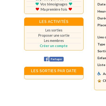
Vos témoignages
Date
Ma première fois
Heure
Durée
LES ACTIVITÉS
Plac
Les sorties
Proposer une sortie
Lieu 
Les membres
Type 
Créer un compte
Sorti
Enfan
Partager
Liste
LES SORTIES PAR DATE
A
C