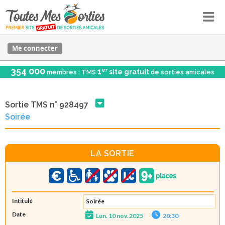
Me connecter
354 000
er
1
site gratuit
membres : TMS
de sorties amicales
Sortie TMS n° 928497
Soirée
LA SORTIE
Intitulé
Soirée
Date
Lun. 10 nov. 2025
20:30