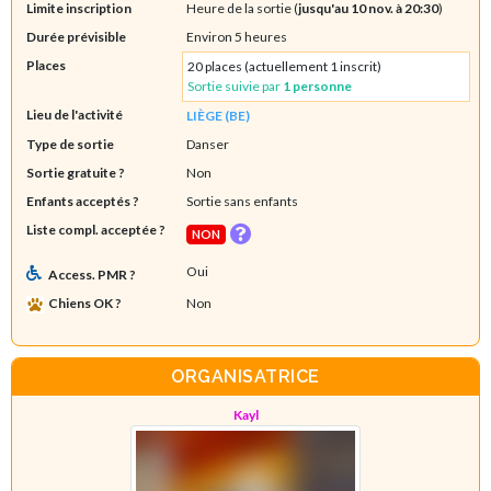
Limite inscription
Heure de la sortie (
jusqu'au 10 nov. à 20:30
)
Durée prévisible
Environ 5 heures
Places
20 places (actuellement 1 inscrit)
Sortie suivie par
1 personne
Lieu de l'activité
LIÈGE (BE)
Type de sortie
Danser
Sortie gratuite ?
Non
Enfants acceptés ?
Sortie sans enfants
Liste compl. acceptée ?
NON
Oui
Access. PMR ?
Chiens OK ?
Non
ORGANISATRICE
Kayl