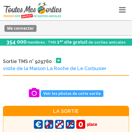
Me connecter
354 000
er
1
site gratuit
membres : TMS
de sorties amicales
Sortie TMS n° 929760
visite de la Maison La Roche de Le Corbusier
Voir les photos de cette sortie
LA SORTIE