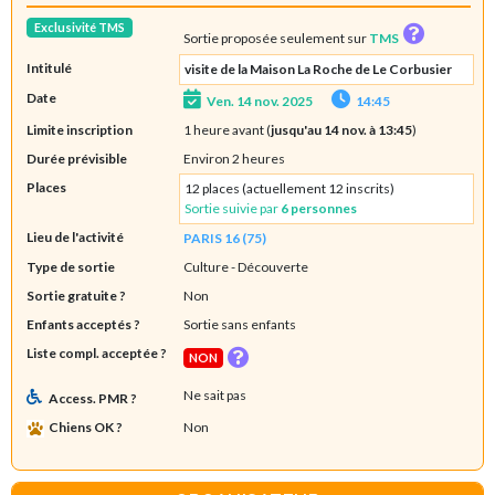
Exclusivité TMS
Sortie proposée seulement sur
TMS
Intitulé
visite de la Maison La Roche de Le Corbusier
Date
Ven. 14 nov. 2025
14:45
Limite inscription
1 heure avant (
jusqu'au 14 nov. à 13:45
)
Durée prévisible
Environ 2 heures
Places
12 places (actuellement 12 inscrits)
Sortie suivie par
6 personnes
Lieu de l'activité
PARIS 16 (75)
Type de sortie
Culture
- Découverte
Sortie gratuite ?
Non
Enfants acceptés ?
Sortie sans enfants
Liste compl. acceptée ?
NON
Ne sait pas
Access. PMR ?
Chiens OK ?
Non