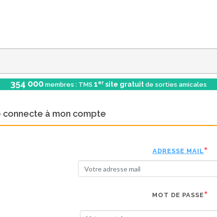
354 000
er
1
site gratuit
membres : TMS
de sorties amicales
e connecte à mon compte
ADRESSE MAIL
MOT DE PASSE