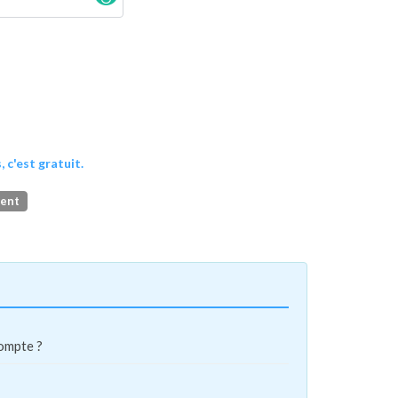
, c'est gratuit.
ment
compte ?