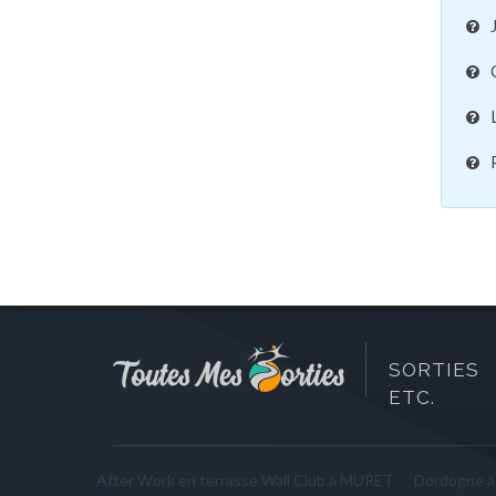
SORTIES 
ETC.
After Work en terrasse Wall Club à MURET
Dordogne 