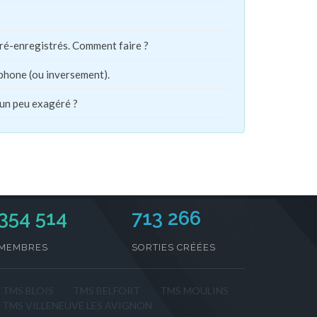
pré-enregistrés. Comment faire ?
phone (ou inversement).
 un peu exagéré ?
354 514
713 266
MEMBRES
SORTIES CRÉÉES
TMS BLOIS
TMS BELFORT
TMS MOULINS
TMS VILLENEUVE LES AVIGNON