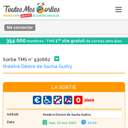
Me connecter
354 000
er
1
site gratuit
membres : TMS
de sorties amicales
Sortie TMS n° 930662
théâtre Désiré de Sacha Guitry
LA SORTIE
Intitulé
théâtre Désiré de Sacha Guitry
Date
Sam. 15 nov. 2025
14:30