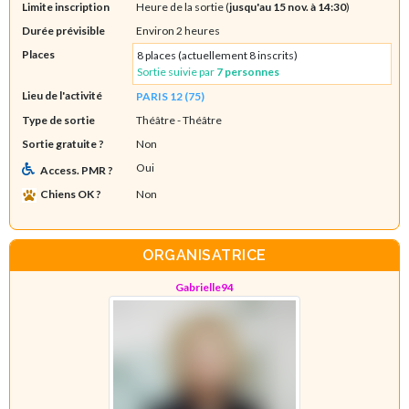
Limite inscription
Heure de la sortie (
jusqu'au 15 nov. à 14:30
)
Durée prévisible
Environ 2 heures
Places
8 places (actuellement 8 inscrits)
Sortie suivie par
7 personnes
Lieu de l'activité
PARIS 12 (75)
Type de sortie
Théâtre
- Théâtre
Sortie gratuite ?
Non
Oui
Access. PMR ?
Chiens OK ?
Non
ORGANISATRICE
Gabrielle94