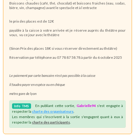
Boissons chaudes (café, thé, chocolat) et boissons fraiches (eau, sodas,
bière, vin, champagne) avant le spectacle et à l entracte
le prix des places est de 12€
payable à la caisse à votre arrivée et je réserve auprès du théâtre pour
vous, vu ce jour avec le théâtre
(Sinon Prix des places 18€ si vous réserver directement au théâtre)
Réservation par téléphone au 07 78 87 58 78 à partir du 6 octobre 2025
Le paiement par carte bancaire n'est pas possible à la caisse
il faudra payer en espèce ou en chèque
métro gare de lyon
En publiant cette sortie,
Gabrielle94
s'est engagée à
Info
TMS
respecter la
charte des organisateurs
.
Les membres qui s'inscrivent à la sortie s'engagent quant à eux à
respecter la
charte des participants
.