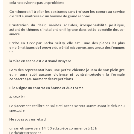
cela ne devienne pas un problème
Continuera t il à plier les costumes sans froisser les coeurs au service
d odette, maîtresse d un homme de grand renom?
Frustration du désir, vanités sociales, irresponsabilité politique,
autant de thèmes s installent en filigrane dans cette comédie douce-
amère
Ecrite en 1927 par Sacha Guitry, elle est l une des pièces les plus
emblèmatiques de l oeuvre du génial misogyne, amoureux des femmes
!!!
la mise en scène est d Arnaud Bruyère
Lors des réprésentations, une petite chienne jouera de son plein gré
et n aura subi aucune violence ni contrainte(selon la formule
consacrée) au moment des répétitions
Elle a signé un contrat en bonne et due forme
A Savoir :
Le placement est libre en salle et l accès se fera 30mm avant le début du
spectacle
Ne soyez pas en retard
on se retrouve vers 14h30 et la pièce commence à 15 h
Le théâtre propose :