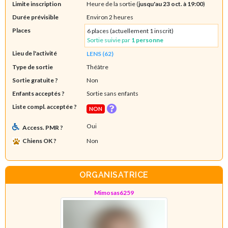
Limite inscription
Heure de la sortie (
jusqu'au 23 oct. à 19:00
)
Durée prévisible
Environ 2 heures
Places
6 places (actuellement 1 inscrit)
Sortie suivie par
1 personne
Lieu de l'activité
LENS (62)
Type de sortie
Théâtre
Sortie gratuite ?
Non
Enfants acceptés ?
Sortie sans enfants
Liste compl. acceptée ?
NON
Oui
Access. PMR ?
Chiens OK ?
Non
ORGANISATRICE
Mimosas6259