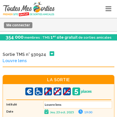
Me connecter
354 000
er
1
site gratuit
membres : TMS
de sorties amicales
Sortie TMS n° 930924
Louvre lens
LA SORTIE
Intitulé
Louvre lens
Date
Jeu. 23 oct. 2025
19:00