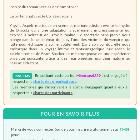
Inspiré du roman Dracula de Bram Stoker
En partenariat avec le Colisée de Lens
Yngvild Aspeli, metteuse en scène et marionnettiste, revisite le mythe
de Dracula dans une adaptation visuellement impressionnante qui
explore la noirceur de l’âme humaine. Ce spectacle sans parole nous
plonge dans le cauchemar de Lucy, l’une des victimes du vampire, qui
lutte pour échapper à son envoûtement. Dans son combat, elle nous
embarque dans un voyage intime et fantasmagorique. Sur scène, le
célèbre roman de Bram Stocker se métamorphose en une expérience
physique puissante grâce à des marionnettes grandeur nature au
réalisme bluffant.
En publiant cette sortie,
Mimosas6259
s'est engagée à
Info
TMS
respecter la
charte des organisateurs
.
Les membres qui s'inscrivent à la sortie s'engagent quant à eux à
respecter la
charte des participants
.
POUR EN SAVOIR PLUS
Merci de vous connecter (ou de vous inscrire gratuitement sur
TMS
)
pour :