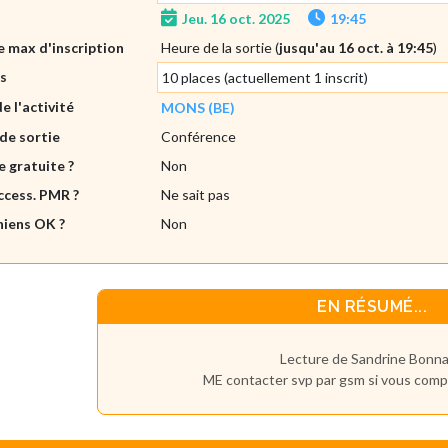
Jeu. 16 oct. 2025
19:45
 max d'inscription
Heure de la sortie (
jusqu'au 16 oct. à 19:45
)
es
10 places (actuellement 1 inscrit)
de l'activité
MONS (BE)
de sortie
Conférence
e gratuite ?
Non
ccess. PMR ?
Ne sait pas
hiens OK ?
Non
EN RÉSUMÉ...
Lecture de Sandrine Bonna
ME contacter svp par gsm si vous compt