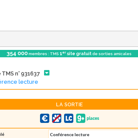
354 000
er
1
site gratuit
membres : TMS
de sorties amicales
e TMS n° 931637
rence lecture
LA SORTIE
ulé
Conférence lecture