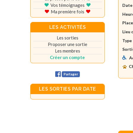
Vos témoignages
Date
Ma première fois
Heure
Plac
LES ACTIVITÉS
Lieu 
Les sorties
Type 
Proposer une sortie
Sorti
Les membres
Créer un compte
A
C
Partager
LES SORTIES PAR DATE