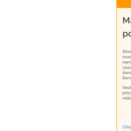
M
po
Révé
tour
marq
caus
donc
Berv
Seul
pris
redo
Cliq