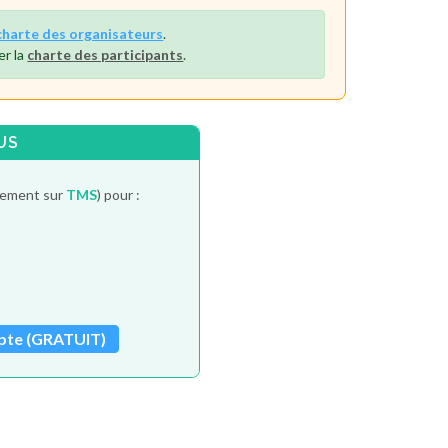
charte des organisateurs
.
er la
charte des participants
.
US
itement sur
TMS
) pour :
pte (GRATUIT)