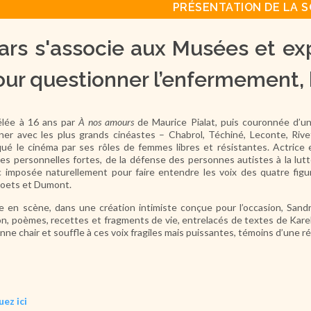
PRÉSENTATION DE LA S
ars s'associe aux Musées et exp
ur questionner l’enfermement, h
lée à 16 ans par
À nos amours
de Maurice Pialat, puis couronnée d’u
ner avec les plus grands cinéastes – Chabrol, Téchiné, Leconte, Riv
ué le cinéma par ses rôles de femmes libres et résistantes. Actrice
es personnelles fortes, de la défense des personnes autistes à la lutt
 imposée naturellement pour faire entendre les voix des quatre figu
oets et Dumont.
e en scène, dans une création intimiste conçue pour l’occasion, Sandr
on, poèmes, recettes et fragments de vie, entrelacés de textes de Kare
nne chair et souffle à ces voix fragiles mais puissantes, témoins d’une r
uez ici