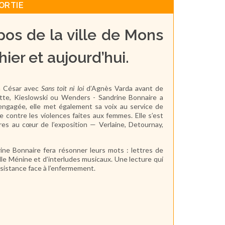
ORTIE
os de la ville de Mons
ier et aujourd’hui.
n César avec
Sans toit ni loi
d’Agnès Varda avant de
ette, Kieslowski ou Wenders - Sandrine Bonnaire a
 engagée, elle met également sa voix au service de
e contre les violences faites aux femmes. Elle s’est
res au cœur de l’exposition — Verlaine, Detournay,
ine Bonnaire fera résonner leurs mots : lettres de
lle Ménine et d’interludes musicaux. Une lecture qui
ésistance face à l’enfermement.