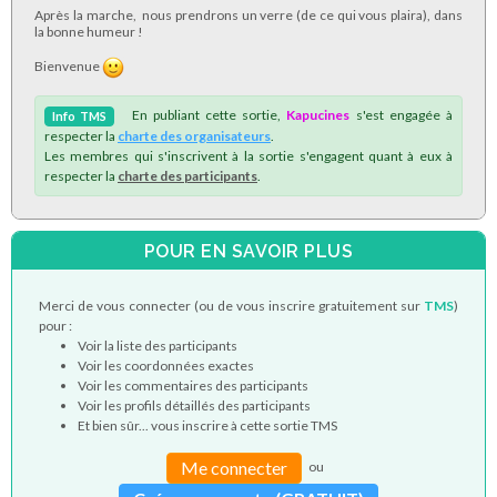
Après la marche, nous prendrons un verre (de ce qui vous plaira), dans
la bonne humeur !
Bienvenue
En publiant cette sortie,
Kapucines
s'est engagée à
Info
TMS
respecter la
charte des organisateurs
.
Les membres qui s'inscrivent à la sortie s'engagent quant à eux à
respecter la
charte des participants
.
POUR EN SAVOIR PLUS
Merci de vous connecter (ou de vous inscrire gratuitement sur
TMS
)
pour :
Voir la liste des participants
Voir les coordonnées exactes
Voir les commentaires des participants
Voir les profils détaillés des participants
Et bien sûr... vous inscrire à cette sortie TMS
Me connecter
ou