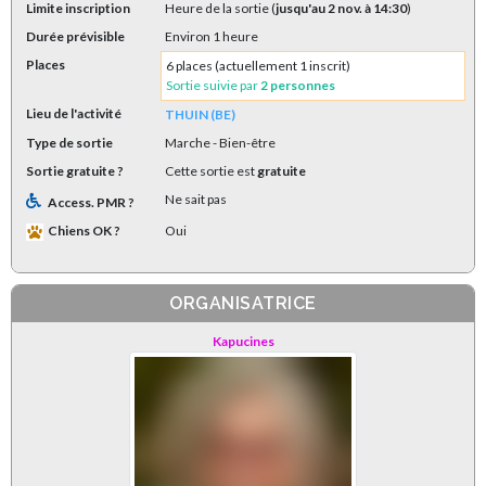
Limite inscription
Heure de la sortie (
jusqu'au 2 nov. à 14:30
)
Durée prévisible
Environ 1 heure
Places
6 places (actuellement 1 inscrit)
Sortie suivie par
2 personnes
Lieu de l'activité
THUIN (BE)
Type de sortie
Marche
- Bien-être
Sortie gratuite ?
Cette sortie est
gratuite
Ne sait pas
Access. PMR ?
Chiens OK ?
Oui
ORGANISATRICE
Kapucines