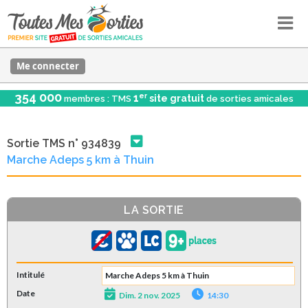
Me connecter
354 000
er
1
site gratuit
membres : TMS
de sorties amicales
Sortie TMS n° 934839
Marche Adeps 5 km à Thuin
LA SORTIE
Intitulé
Marche Adeps 5 km à Thuin
Date
Dim. 2 nov. 2025
14:30