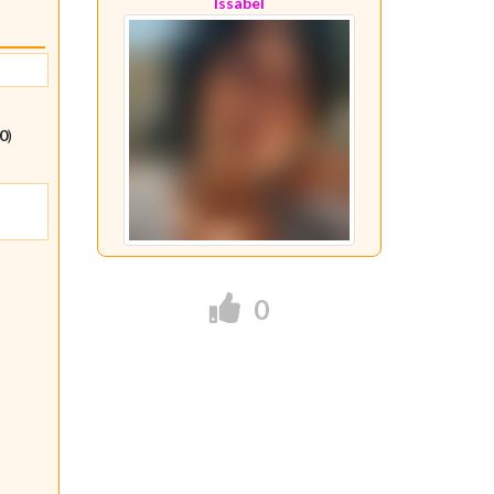
Issabel
40
)
0