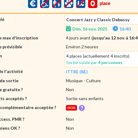
ulé
Concert Jazz y Classic Debussy
Dim. 16 nov. 2025
16:40
 max d'inscription
4 jours avant (
jusqu'au 12 nov. à 16:
 prévisible
Environ 2 heures
es
4 places (actuellement 4 inscrits)
Sortie suivie par
4 personnes
de l'activité
ITTRE (BE)
de sortie
Musique
- Culture
e gratuite ?
Non
ts acceptés ?
Sortie sans enfants
 complémentaire acceptée ?
NON
ccess. PMR ?
Non
hiens OK ?
Non