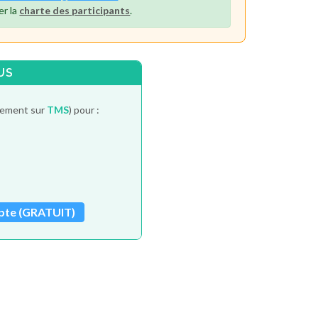
er la
charte des participants
.
US
itement sur
TMS
) pour :
pte (GRATUIT)