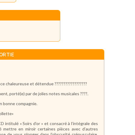
ORTIE
nce chaleureuse et détendue ??????????????????
nt, porté(e) par de jolies notes musicales ????.
 en bonne compagnie.
ollette»
intitulé « Soirs d’or » et consacré à l’intégrale des
 mettre en miroir certaines pièces avec d’autres
se de vous plonger dans l’obscurité crépusculaire,