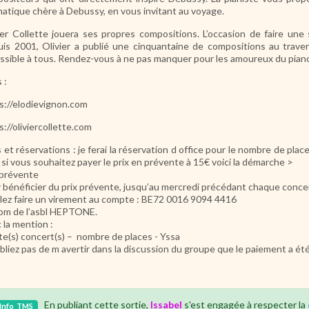
atique chère à Debussy, en vous invitant au voyage.
ier Collette jouera ses propres compositions. L’occasion de faire une
is 2001, Olivier a publié une cinquantaine de compositions au traver
ssible à tous. Rendez-vous à ne pas manquer pour les amoureux du piano, 
 :
s://elodievignon.com
s://oliviercollette.com
s et réservations : je ferai la réservation d office pour le nombre de pla
 si vous souhaitez payer le prix en prévente à 15€ voici la démarche >
prévente
 bénéficier du prix prévente, jusqu’au mercredi précédant chaque conce
llez faire un virement au compte : BE72 0016 9094 4416
om de l’asbl HEPTONE.
 la mention :
te(s) concert(s) – nombre de places - Yssa
bliez pas de m avertir dans la discussion du groupe que le paiement a été
En publiant cette sortie,
Issabel
s'est engagée à respecter la
Info
TMS