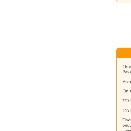
? En
Pas 
Vien
On s
????
????
Élod
oeuv
comp