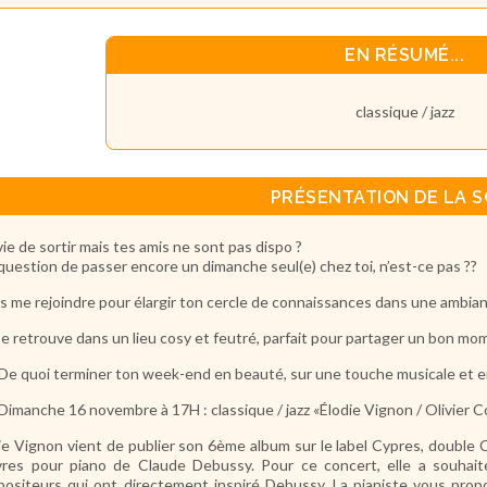
EN RÉSUMÉ...
classique / jazz
PRÉSENTATION DE LA S
vie de sortir mais tes amis ne sont pas dispo ?
question de passer encore un dimanche seul(e) chez toi, n’est-ce pas ??
s me rejoindre pour élargir ton cercle de connaissances dans une ambia
e retrouve dans un lieu cosy et feutré, parfait pour partager un bon mome
 De quoi terminer ton week-end en beauté, sur une touche musicale et
 Dimanche 16 novembre à 17H : classique / jazz «Élodie Vignon / Olivier C
ie Vignon vient de publier son 6ème album sur le label Cypres, double CD 
res pour piano de Claude Debussy. Pour ce concert, elle a souhaité
ositeurs qui ont directement inspiré Debussy. La pianiste vous propo