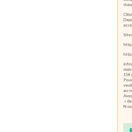
thém
Oliv
Depu
acce
Sites
http
http
info
mais
15€ 
Pour
veui
au n
Avec
» da
N ou