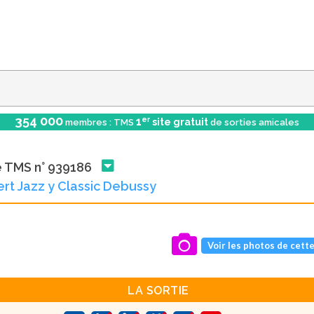
354 000
er
1
site gratuit
membres : TMS
de sorties amicales
e TMS n° 939186
rt Jazz y Classic Debussy
Voir les photos de cette
LA SORTIE