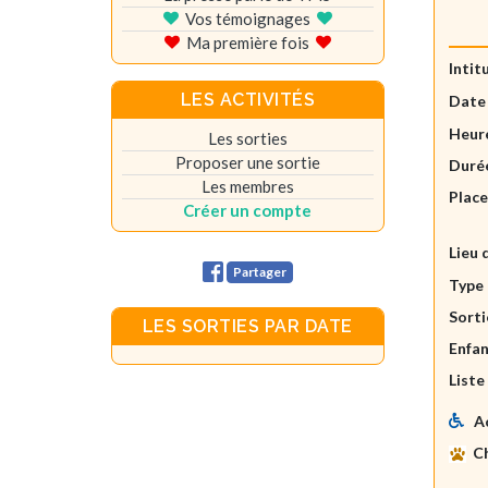
Vos témoignages
Ma première fois
Intit
LES ACTIVITÉS
Date
Heure
Les sorties
Proposer une sortie
Durée
Les membres
Plac
Créer un compte
Lieu 
Partager
Type 
Sorti
LES SORTIES PAR DATE
Enfan
Liste
A
C