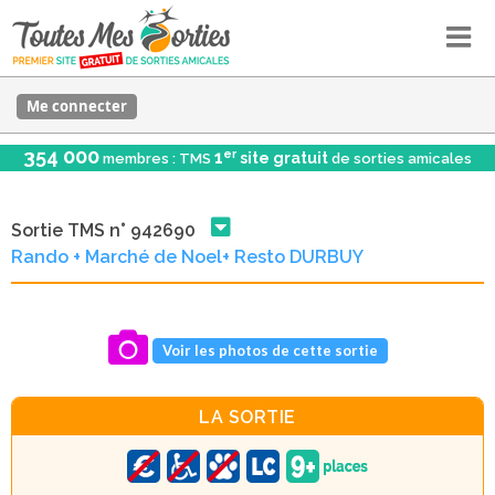
Me connecter
354 000
er
1
site gratuit
membres : TMS
de sorties amicales
Sortie TMS n° 942690
Rando + Marché de Noel+ Resto DURBUY
Voir les photos de cette sortie
LA SORTIE