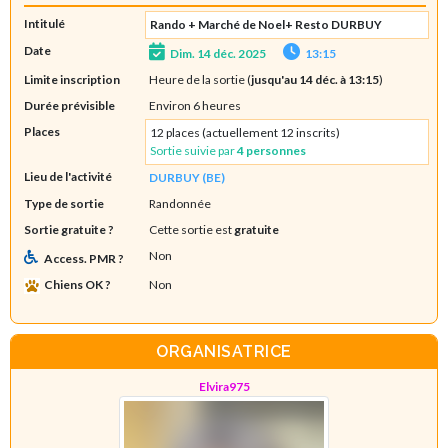
Intitulé
Rando + Marché de Noel+ Resto DURBUY
Date
Dim. 14 déc. 2025
13:15
Limite inscription
Heure de la sortie (
jusqu'au 14 déc. à 13:15
)
Durée prévisible
Environ 6 heures
Places
12 places (actuellement 12 inscrits)
Sortie suivie par
4 personnes
Lieu de l'activité
DURBUY (BE)
Type de sortie
Randonnée
Sortie gratuite ?
Cette sortie est
gratuite
Non
Access. PMR ?
Chiens OK ?
Non
ORGANISATRICE
Elvira975