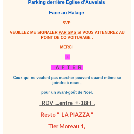
Parking derrière Eglise d'Auvelais
Face au Halage
SVP
VEUILLEZ ME SIGNALER
PAR SMS
SI VOUS ATTENDREZ
AU
POINT DE CO-VOITURAGE .
MERCI
+
A F T E R
Ceux qui ne veulent pas marcher
peuvent quand même se
joindre à nous ,
pour un avant-goût de Noël.
RDV ....entre +-18H .
Resto " LA PIAZZA "
Tier Moreau 1,