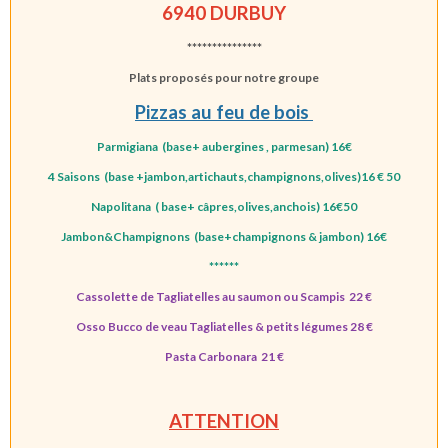
6940 DURBUY
***************
Plats proposés pour notre groupe
Pizzas au feu de bois
Parmigiana (base+ aubergines , parmesan) 16€
4 Saisons (base +jambon,artichauts,champignons,olives)16 € 50
Napolitana ( base+ câpres,olives,anchois) 16€50
Jambon&Champignons (base+champignons & jambon) 16€
******
Cassolette de Tagliatelles au saumon ou Scampis 22 €
Osso Bucco de veau Tagliatelles & petits légumes 28 €
Pasta Carbonara 21 €
ATTENTION