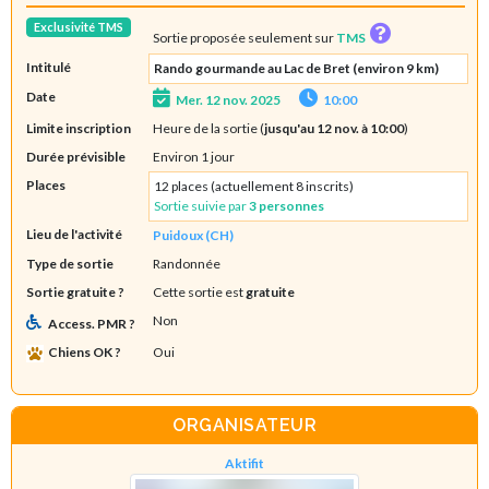
Exclusivité TMS
Sortie proposée seulement sur
TMS
Intitulé
Rando gourmande au Lac de Bret (environ 9 km)
Date
Mer. 12 nov. 2025
10:00
Limite inscription
Heure de la sortie (
jusqu'au 12 nov. à 10:00
)
Durée prévisible
Environ 1 jour
Places
12 places (actuellement 8 inscrits)
Sortie suivie par
3 personnes
Lieu de l'activité
Puidoux (CH)
Type de sortie
Randonnée
Sortie gratuite ?
Cette sortie est
gratuite
Non
Access. PMR ?
Chiens OK ?
Oui
ORGANISATEUR
Aktifit