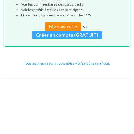
Voir les commentaires des participants
Voir les profils détaillés des participants
Et bien sûr... vous inscrire à cette sortie TMS
Me connecter
ou
Créer un compte (GRATUIT)
Tous les menus sont accessibles via les icônes en haut.
Copyright © 2026 Le Cube.
Cours et stages d'anglais
CGVU
Mentions légales
Contact
/
/
/