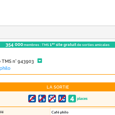
354 000
er
1
site gratuit
membres : TMS
de sorties amicales
e TMS n° 943903
philo
LA SORTIE
ulé
Café philo