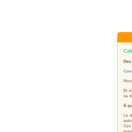
Caf
Des 
Cou
Nous
Et s
au d
À q
Le d
auto
Ces 
ques