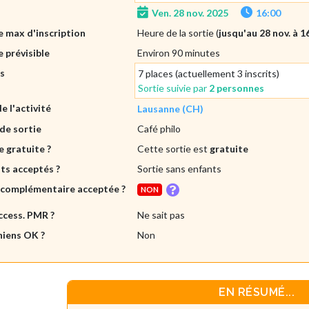
Ven. 28 nov. 2025
16:00
 max d'inscription
Heure de la sortie (
jusqu'au 28 nov. à 1
 prévisible
Environ 90 minutes
es
7 places (actuellement 3 inscrits)
Sortie suivie par
2 personnes
de l'activité
Lausanne (CH)
de sortie
Café philo
e gratuite ?
Cette sortie est
gratuite
ts acceptés ?
Sortie sans enfants
 complémentaire acceptée ?
NON
ccess. PMR ?
Ne sait pas
hiens OK ?
Non
EN RÉSUMÉ...