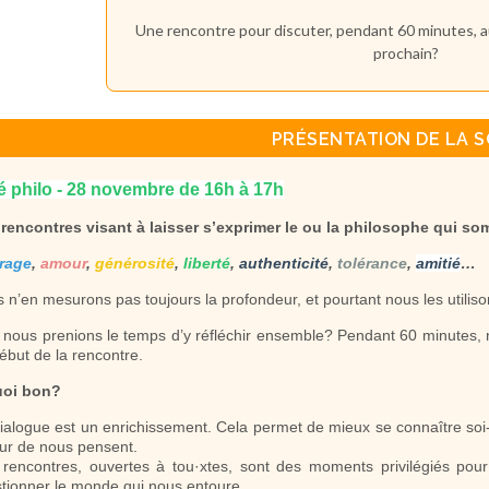
Une rencontre pour discuter, pendant 60 minutes, a
prochain?
PRÉSENTATION DE LA S
é philo
- 28 novembre de 16h à 17h
rencontres visant à laisser s’exprimer le ou la philosophe qui s
rage
,
amour
,
générosité
,
liberté
,
authenticité
,
tolérance
,
amitié
…
 n’en mesurons pas toujours la profondeur, et pourtant nous les utiliso
i nous prenions le temps d’y réfléchir ensemble? Pendant 60 minutes,
ébut de la rencontre.
uoi bon?
ialogue est un enrichissement. Cela permet de mieux se connaître so
ur de nous pensent.
rencontres, ouvertes à tou·xtes, sont des moments privilégiés pour 
tionner le monde qui nous entoure.