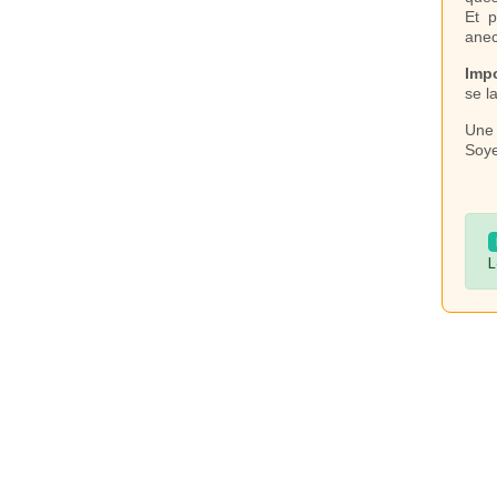
Et p
anec
Imp
se l
Une 
Soye
L