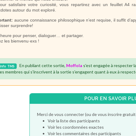
our satisfaire votre curiosité, vous repartirez avec un feuillet A4 r
dotes autour du mot exploré.
ortant:
aucune connaissance philosophique n’est requise, il suffit d’ap
aisser surprendre!
heure pour penser, dialoguer… et partager.
z les bienvenu·exs !
En publiant cette sortie,
Moffola
s'est engagée à respecter l
Info
TMS
es membres qui s'inscrivent à la sortie s'engagent quant à eux à respect
POUR EN SAVOIR PL
Merci de vous connecter (ou de vous inscrire gratu
Voir la liste des participants
Voir les coordonnées exactes
Voir les commentaires des participants