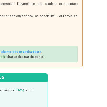
assemblant l’étymologie, des citations et quelques
porter son expérience, sa sensibilité… et l’envie de
a
charte des organisateurs
.
er la
charte des participants
.
US
itement sur
TMS
) pour :