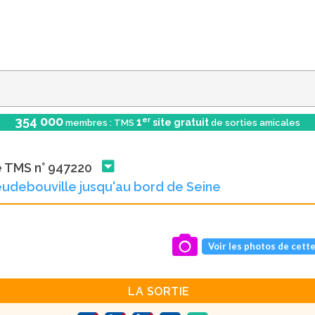
354 000
er
1
site gratuit
membres : TMS
de sorties amicales
e TMS n° 947220
udebouville jusqu'au bord de Seine
Voir les photos de cette
LA SORTIE