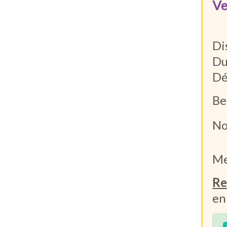
Ve
Di
Du
Dé
Be
No
Me
Re
en