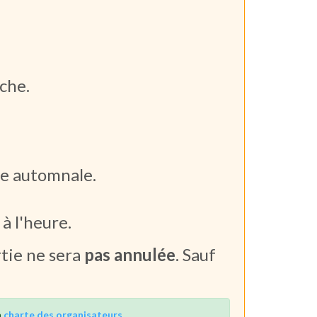
che.
re automnale.
 à l'heure.
rtie ne sera
pas annulée
. Sauf
a
charte des organisateurs
.