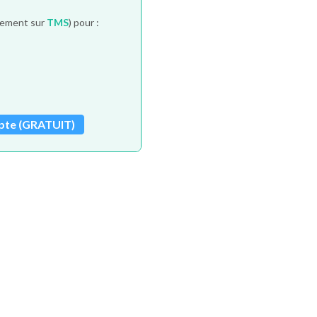
itement sur
TMS
) pour :
pte (GRATUIT)