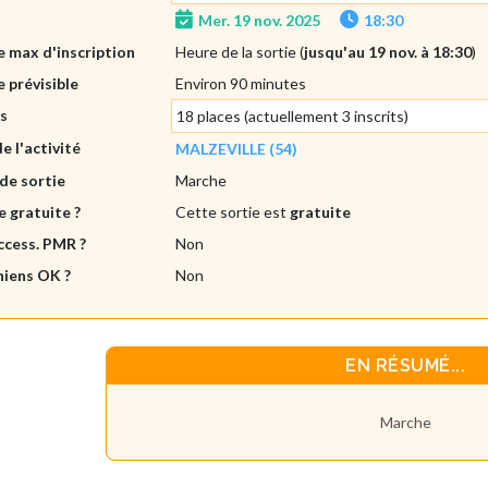
Mer. 19 nov. 2025
18:30
 max d'inscription
Heure de la sortie (
jusqu'au 19 nov. à 18:30
)
 prévisible
Environ 90 minutes
es
18 places (actuellement 3 inscrits)
de l'activité
MALZEVILLE (54)
de sortie
Marche
e gratuite ?
Cette sortie est
gratuite
ccess. PMR ?
Non
hiens OK ?
Non
EN RÉSUMÉ...
Marche