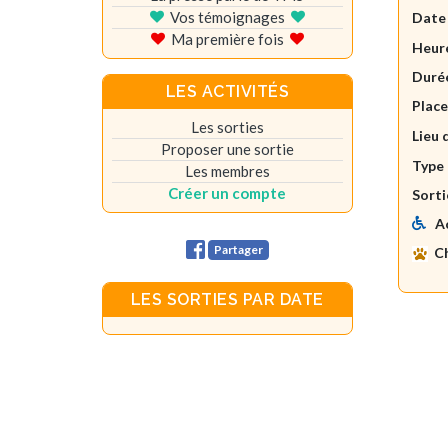
Vos témoignages
Date
Ma première fois
Heure
Durée
LES ACTIVITÉS
Plac
Les sorties
Lieu 
Proposer une sortie
Type 
Les membres
Créer un compte
Sorti
A
Partager
C
LES SORTIES PAR DATE