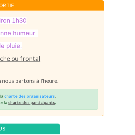
ORTIE
iron 1h30
 bonne humeur.
e pluie.
che ou frontal
n nous partons à l'heure.
 la
charte des organisateurs
.
er la
charte des participants
.
US