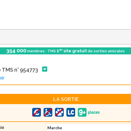
354 000
er
1
site gratuit
membres : TMS
de sorties amicales
e TMS n° 954773
he
LA SORTIE
ulé
Marche