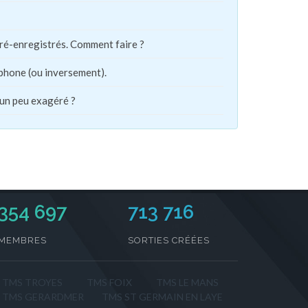
pré-enregistrés. Comment faire ?
phone (ou inversement).
 un peu exagéré ?
354 697
713 716
MEMBRES
SORTIES CRÉÉES
TMS TROYES
TMS FOIX
TMS LE MANS
TMS GERARDMER
TMS ST GERMAIN EN LAYE