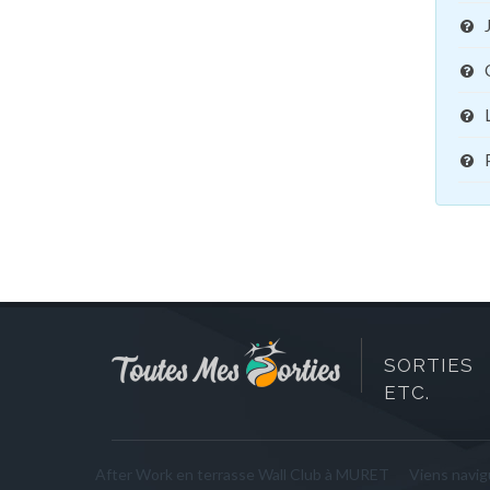
SORTIES 
ETC.
After Work en terrasse Wall Club à MURET
Viens navigu