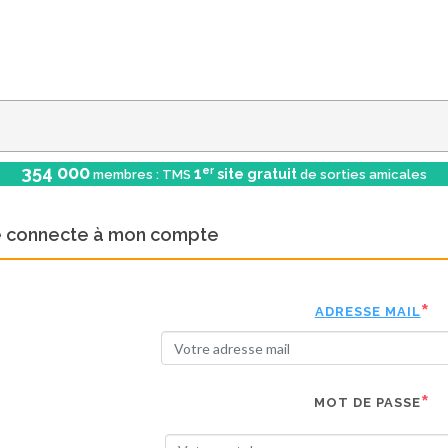
354 000
er
1
site gratuit
membres : TMS
de sorties amicales
e connecte à mon compte
ADRESSE MAIL
MOT DE PASSE