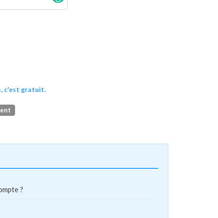
, c'est gratuit.
ment
compte ?