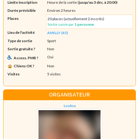
Limite inscription
Heure de la sortie (
jusqu'au 3 déc. à 20:00
)
Durée prévisible
Environ 2 heures
Places
20 places (actuellement 2 inscrits)
Sortie suivie par
1 personne
Lieu de l'activité
AMILLY (45)
Type de sortie
Sport
Sortie gratuite ?
Non
Oui
Access. PMR ?
Chiens OK ?
Non
Visites
5 visites
ORGANISATEUR
Loulou