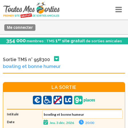
Me connecter
354 000
er
1
site gratuit
membres : TMS
de sorties amicales
Sortie TMS n° 958300
bowling et bonne humeur
LA SORTIE
Intitulé
bowling et bonne humeur
Date
Jeu. 3 déc. 2026
20:00