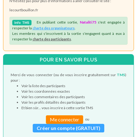
N'hésitez pas pour plus d'informations à aller consulter le site :
lecourtbouillon.fr
En publiant cette sortie,
Nataliti75
s'est engagée à
Info
TMS
respecter la
charte des organisateurs
.
Les membres qui s'inscrivent à la sortie s'engagent quant à eux à
respecter la
charte des participants
.
POUR EN SAVOIR PLUS
Merci de vous connecter (ou de vous inscrire gratuitement sur
TMS
)
pour :
Voir la liste des participants
Voir les coordonnées exactes
Voir les commentaires des participants
Voir les profils détaillés des participants
Et bien sûr... vous inscrire à cette sortie TMS
Me connecter
ou
Créer un compte (GRATUIT)