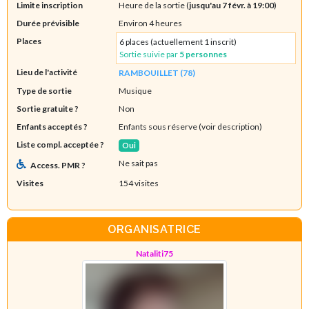
Limite inscription
Heure de la sortie (
jusqu'au 7 févr. à 19:00
)
Durée prévisible
Environ 4 heures
Places
6 places (actuellement 1 inscrit)
Sortie suivie par
5 personnes
Lieu de l'activité
RAMBOUILLET (78)
Type de sortie
Musique
Sortie gratuite ?
Non
Enfants acceptés ?
Enfants sous réserve (voir description)
Liste compl. acceptée ?
Oui
Ne sait pas
Access. PMR ?
Visites
154 visites
ORGANISATRICE
Nataliti75