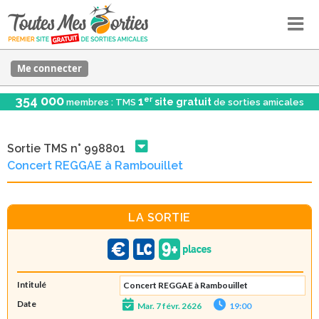
Me connecter
354 000
er
1
site gratuit
membres : TMS
de sorties amicales
Sortie TMS n° 998801
Concert REGGAE à Rambouillet
LA SORTIE
Intitulé
Concert REGGAE à Rambouillet
Date
Mar. 7 févr. 2626
19:00